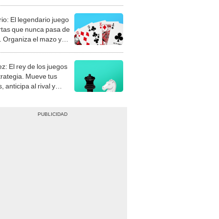
rio: El legendario juego
rtas que nunca pasa de
 Organiza el mazo y
stra tu habilidad.
z: El rey de los juegos
trategia. Mueve tus
, anticipa al rival y
gue el jaque mate.