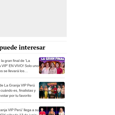
puede interesar
ó la gran final de 'La
a VIP' EN VIVO! Solo uno
os se llevará los
.000
 de La Granja VIP Perú
cuándo es, finalistas y
otar por tu favorito
anja VIP Perú' llega a su
 HOY sábado 13 de junio: