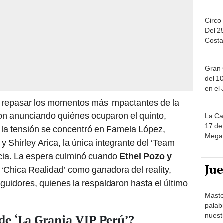
Circo
Del 2
Costa
Gran 
del 10
en el
as repasar los momentos más impactantes de la
on anunciando quiénes ocuparon el quinto,
La Ca
17 de 
e, la tensión se concentró en Pamela López,
Mega 
y Shirley Arica, la única integrante del ‘Team
ncia. La espera culminó cuando
Ethel Pozo y
Ju
‘Chica Realidad’ como ganadora del reality,
guidores, quienes la respaldaron hasta el último
Maste
palab
nuest
e ‘La Granja VIP Perú’?