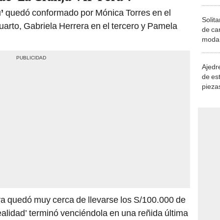
’
quedó conformado por Mónica Torres en el
Solita
cuarto, Gabriela Herrera en el tercero y Pamela
de ca
moda.
demue
Ajedre
de es
piezas
consi
a quedó muy cerca de llevarse los S/100.000 de
ealidad’ terminó venciéndola en una reñida última