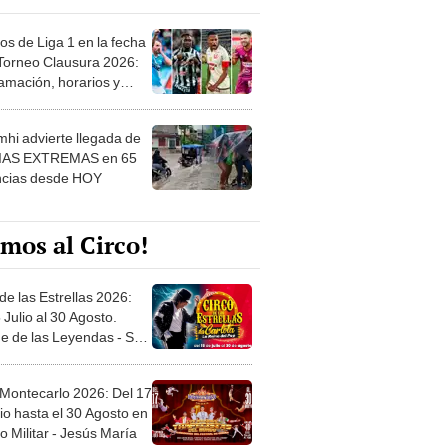
os de Liga 1 en la fecha
 Torneo Clausura 2026:
amación, horarios y
 ver
hi advierte llegada de
IAS EXTREMAS en 65
ncias desde HOY
mos al Circo!
de las Estrellas 2026:
 Julio al 30 Agosto.
e de las Leyendas - San
l
 Montecarlo 2026: Del 17
io hasta el 30 Agosto en
o Militar - Jesús María