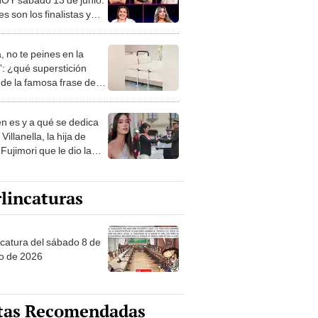
s son los finalistas y
votar
, no te peines en la
: ¿qué superstición
de la famosa frase de
nanitos Verdes?
n es y a qué se dedica
Villanella, la hija de
Fujimori que le dio la
 a nivel nacional?
lincaturas
ncatura del sábado 8 de
o de 2026
tas Recomendadas