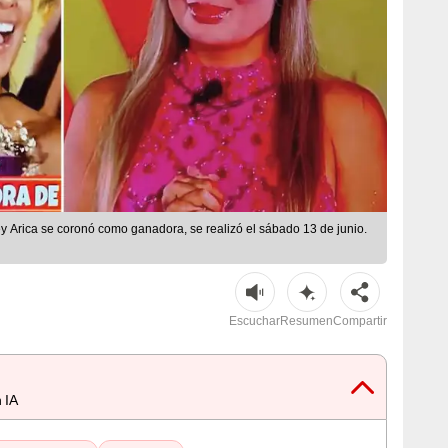
ley Arica se coronó como ganadora, se realizó el sábado 13 de junio.
Escuchar
Resumen
Compartir
 IA