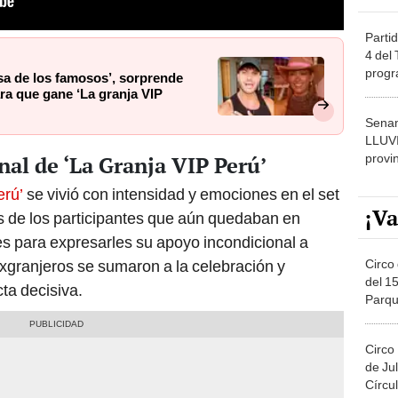
Partid
4 del
progr
sa de los famosos’, sorprende
dónde
ara que gane ‘La granja VIP
Senam
LLUV
provi
inal de ‘La Granja VIP Perú’
erú’
se vivió con intensidad y emociones en el set
¡Va
es de los participantes que aún quedaban en
s para expresarles su apoyo incondicional a
Circo 
xgranjeros se sumaron a la celebración y
del 15
cta decisiva.
Parqu
Migue
Circo
de Jul
Círcul