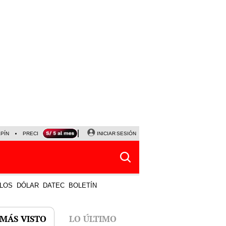
LPÍN
PRECIO DEL DÓLAR
CORTE DE LUZ
INICIAR SESIÓN
VIERNES 7 DE AGOSTO
ALBER
LOS
DÓLAR
DATEC
BOLETÍN
 MÁS VISTO
LO ÚLTIMO