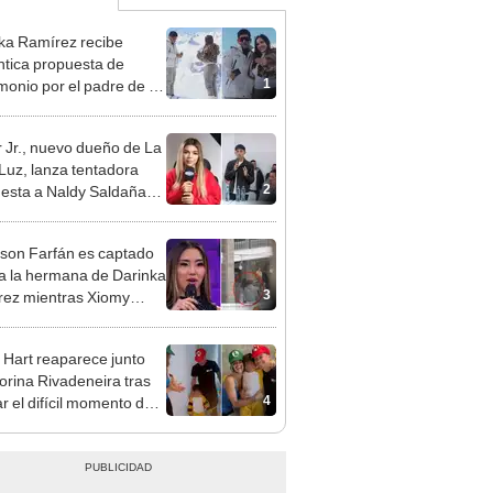
ka Ramírez recibe
tica propuesta de
1
monio por el padre de su
"Entre nervios, lágrimas
hísima felicidad"
 Jr., nuevo dueño de La
 Luz, lanza tentadora
2
esta a Naldy Saldaña
denuncia por
ientos: “Va a haber otro
rson Farfán es captado
e ley”
 a la hermana de Darinka
3
ez mientras Xiomy
hiro trabajaba: “Él tiene
”
 Hart reaparece junto
orina Rivadeneira tras
4
ar el difícil momento de
paración: "Que siempre
eliz"