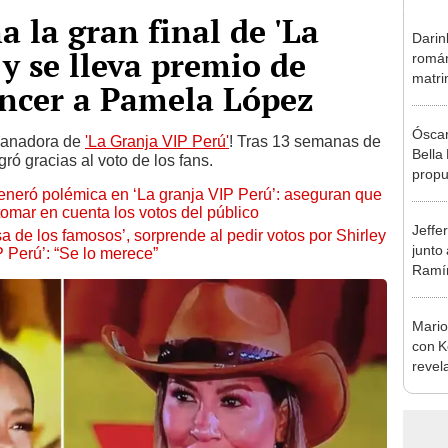
a la gran final de 'La
Darin
 y se lleva premio de
román
matri
encer a Pamela López
hija: 
y muc
Óscar
 ganadora de
'La Granja VIP Perú'
! Tras 13 semanas de
Bella
ró gracias al voto de los fans.
propu
eneró polémica en ‘La granja VIP Perú’: aseguran que
tras 
tomar en cuenta los votos del público
tocam
Jeffe
tipo d
a de los famosos’, sorprende al pedir votos por Shirley
junto
 Perú’: “Se lo merece”
Ramír
Kanas
sus…
Mario
con K
revel
su se
seas f