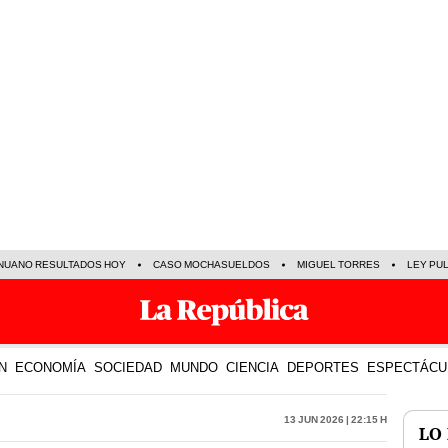
NUANO RESULTADOS HOY
CASO MOCHASUELDOS
MIGUEL TORRES
LEY PU
N
ECONOMÍA
SOCIEDAD
MUNDO
CIENCIA
DEPORTES
ESPECTÁCU
13 Jun 2026 | 22:15 h
LO