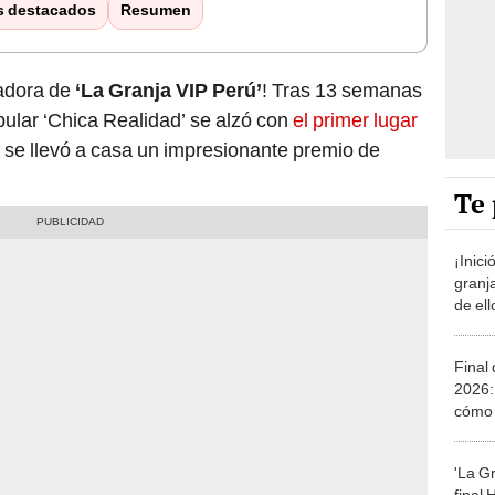
s destacados
Resumen
adora de
‘La Granja VIP Perú’
! Tras 13 semanas
pular ‘Chica Realidad’ se alzó con
el primer lugar
 se llevó a casa un impresionante premio de
Te 
¡Inici
granj
de ell
S/100
Final
2026: 
cómo v
'La Gr
final