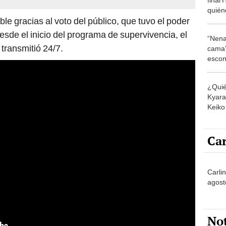
quiéne
ible gracias al voto del público, que tuvo el poder
cómo 
desde el inicio del programa de supervivencia, el
“Nena
 transmitió 24/7.
cama”
escon
los E
¿Quié
Kyara 
Keiko 
contra
Car
Carli
agost
No