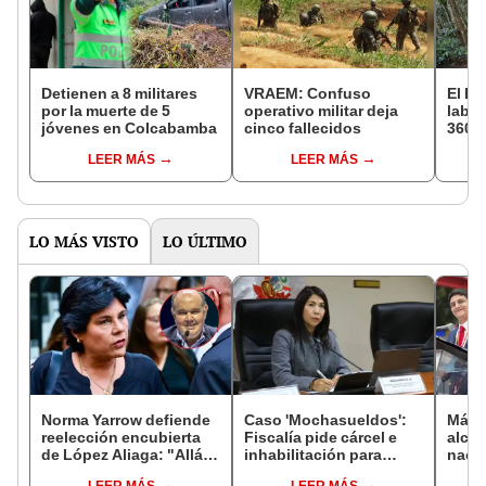
Detienen a 8 militares
VRAEM: Confuso
El Ej
por la muerte de 5
operativo militar deja
labor
jóvenes en Colcabamba
cinco fallecidos
360 k
tone
LEER MÁS
LEER MÁS
LO MÁS VISTO
LO ÚLTIMO
Norma Yarrow defiende
Caso 'Mochasueldos':
Más d
reelección encubierta
Fiscalía pide cárcel e
alcal
de López Aliaga: "Allá el
inhabilitación para
nacio
Jurado que se deja
excongresista
dan p