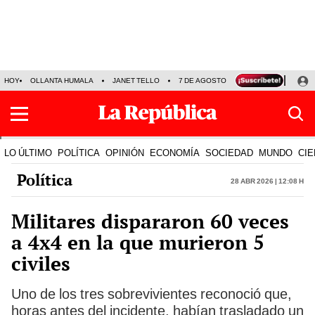
HOY
OLLANTA HUMALA
JANET TELLO
7 DE AGOSTO
TINKA RESULTADOS
LO ÚLTIMO
POLÍTICA
OPINIÓN
ECONOMÍA
SOCIEDAD
MUNDO
CIE
Política
28 Abr 2026 | 12:08 h
Militares dispararon 60 veces
a 4x4 en la que murieron 5
civiles
Uno de los tres sobrevivientes reconoció que,
horas antes del incidente, habían trasladado un