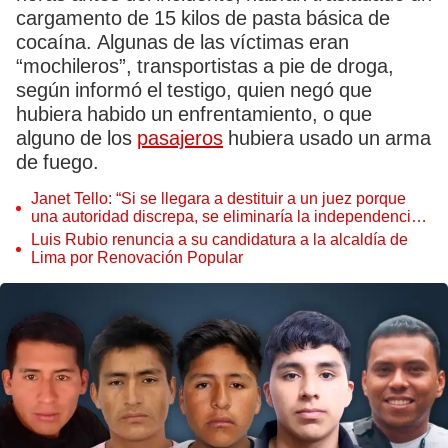
cargamento de 15 kilos de pasta básica de
cocaína. Algunas de las víctimas eran
“mochileros”, transportistas a pie de droga,
según informó el testigo, quien negó que
hubiera habido un enfrentamiento, o que
alguno de los
pasajeros
hubiera usado un arma
de fuego.
Janet Tello: “Si se llegara a destituir a un juez porque
una autoridad discrepa, se eliminaría la independencia
judicial”
Luis Rubio renuncia a su candidatura a la alcaldía de
Lima por Renovación Popular