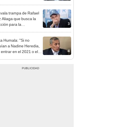
patible y falsedad
ógica
vala trampa de Rafael
 Aliaga que busca la
3
cción para la
ipalidad de Lima
ta Humala: "Si no
uían a Nadine Heredia,
4
 entrar en el 2021 o el
"