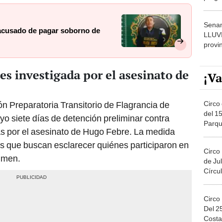
dónde
Senam
acusado de pagar soborno de
LLUV
provi
es investigada por el asesinato de
¡Va
Circo 
ón Preparatoria Transitorio de Flagrancia de
del 15
o siete días de detención preliminar contra
Parqu
nas por el asesinato de Hugo Febre. La medida
Migue
es que buscan esclarecer quiénes participaron en
Circo
rimen.
de Jul
Círcul
Circo
Del 2
Costa