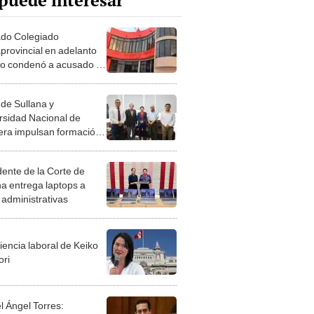
puede interesar
do Colegiado
provincial en adelanto
llo condenó a acusado a
os y 6 meses de cárcel
lito de violación sexual
 de Sullana y
ravio de un niños de 10
rsidad Nacional de
era impulsan formación
mica sobre la ley de
ancia
dente de la Corte de
na entrega laptops a
 administrativas
iencia laboral de Keiko
ori
l Ángel Torres: