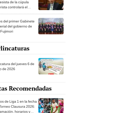
esista de la cúpula
rista controlará el
r año del Senado
les del primer Gabinete
erial del gobierno de
 Fujimori
lincaturas
ncatura del jueves 6 de
o de 2026
tas Recomendadas
os de Liga 1 en la fecha
 Torneo Clausura 2026:
amación, horarios y