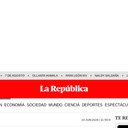
7 DE AGOSTO
OLLANTA HUMALA
PAPA LEÓN XIV
NALDY SALDAÑA
N
ECONOMÍA
SOCIEDAD
MUNDO
CIENCIA
DEPORTES
ESPECTÁCU
TE R
10 Jun 2026 | 11:55 h