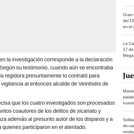
Gran 
del 10
en el
La Ca
17 de 
Mega 
en la investigación corresponde a la declaración
. Según su testimonio, cuando aún se encontraba
Ju
 la regidora presuntamente lo contrató para
 vigilancia al entonces alcalde de Veintiséis de
Maste
palab
recisa que los cuatro investigados son procesados
nuest
tos coautores de los delitos de sicariato y
za además al presunto autor de los disparos y a
Solita
de ca
 quienes participaron en el atentado.
moda.