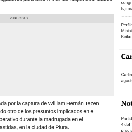
congr
fujimo
prime
Perfi
Minist
Keiko
Car
Carli
agost
No
da por la captura de William Hernán Tezen
do otro de los presuntos implicados en el
Partid
operativo durante la madrugada en el
4 del
tidas, en la ciudad de Piura.
progr