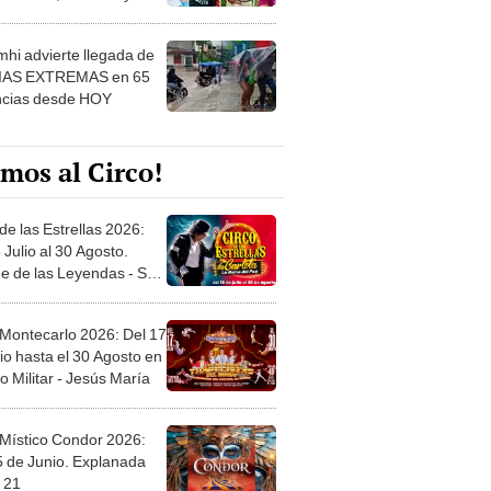
 ver
hi advierte llegada de
IAS EXTREMAS en 65
ncias desde HOY
mos al Circo!
de las Estrellas 2026:
 Julio al 30 Agosto.
e de las Leyendas - San
l
 Montecarlo 2026: Del 17
io hasta el 30 Agosto en
o Militar - Jesús María
 Místico Condor 2026:
5 de Junio. Explanada
 21