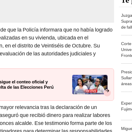
Te 
Juzga
Supra
de fa
 de que la Policía informara que no había logrado
22 añ
realizadas en su vivienda, ubicada en el
por de
Corte
en ag
en el distrito de Veintiséis de Octubre. Su
Unive
años
evaluación de las autoridades judiciales y
Front
acadé
flagr
Presi
Sulla
ue el conteo oficial y
áreas
lta de las Elecciones Perú
Exper
mayor relevancia tras la declaración de un
Fujim
 aseguró que recibió dinero para realizar labores
tonces alcalde. Ese testimonio forma parte de los
Migue
tigadores para determinar las responsabilidades