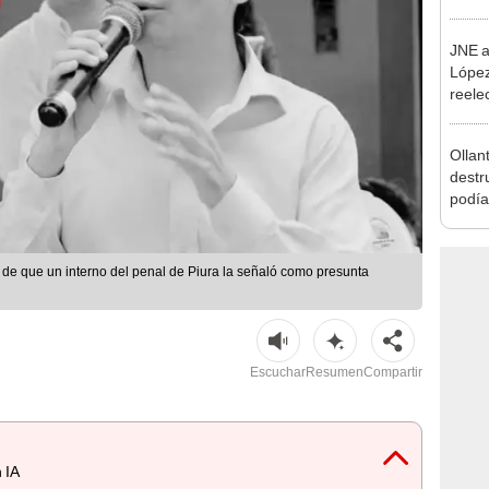
incom
ideol
JNE a
López
reele
Munic
Ollan
destr
podía
2026
 de que un interno del penal de Piura la señaló como presunta
Escuchar
Resumen
Compartir
 IA