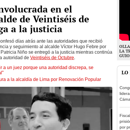
involucrada en el
alde de Veintiséis de
a a la justicia
onfesó días atrás ante las autoridades que recibió
OLLA
lancia y seguimiento al alcalde Víctor Hugo Febre por
LA T
Patricia Niño se entregó a la justicia mientras continúa
GUIO
la autoridad de
Veintiséis de Octubre
.
tuir a un juez porque una autoridad discrepa, se
LO
l”
ura a la alcaldía de Lima por Renovación Popular
Congr
lider
Cáma
Fisca
prisi
por p