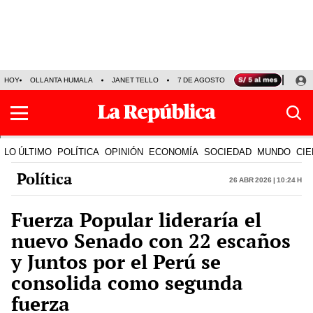
HOY
OLLANTA HUMALA
JANET TELLO
7 DE AGOSTO
TINKA RESULTADOS
LO ÚLTIMO
POLÍTICA
OPINIÓN
ECONOMÍA
SOCIEDAD
MUNDO
CIE
Política
26 Abr 2026 | 10:24 h
Fuerza Popular lideraría el
nuevo Senado con 22 escaños
y Juntos por el Perú se
consolida como segunda
fuerza