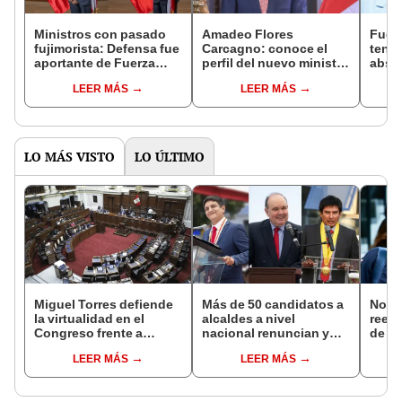
Ministros con pasado
Amadeo Flores
Fuer
fujimorista: Defensa fue
Carcagno: conoce el
tendr
aportante de Fuerza
perfil del nuevo ministro
absol
Popular y canciller fue
de Defensa vinculado a
segun
LEER MÁS
LEER MÁS
embajador en los años
la bancada fujimorista
Sena
90
LO MÁS VISTO
LO ÚLTIMO
Miguel Torres defiende
Más de 50 candidatos a
Norm
la virtualidad en el
alcaldes a nivel
reele
Congreso frente a
nacional renuncian y
de Ló
proyecto de ley que
dan paso a la reelección
Jurad
LEER MÁS
LEER MÁS
plantea la
encubierta
sacar
presencialidad