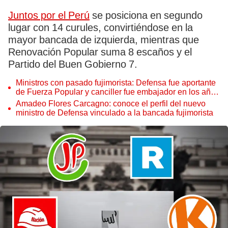
Juntos por el Perú
se posiciona en segundo
lugar con 14 curules, convirtiéndose en la
mayor bancada de izquierda, mientras que
Renovación Popular suma 8 escaños y el
Partido del Buen Gobierno 7.
Ministros con pasado fujimorista: Defensa fue aportante
de Fuerza Popular y canciller fue embajador en los años
90
Amadeo Flores Carcagno: conoce el perfil del nuevo
ministro de Defensa vinculado a la bancada fujimorista