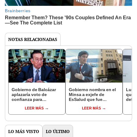
NOTAS RELACIONADAS
Gobierno de Balcázar
Gobierno nombra en el
Luis
aplazaría voto de
Minsa a exjefe de
que 
confianza para
EsSalud que fue
defin
recalcular apoyos en el
retirado del cargo por
solic
LEER MÁS
LEER MÁS
Congreso tras la primera
tener una orden de
conf
vuelta
captura
LO MÁS VISTO
LO ÚLTIMO