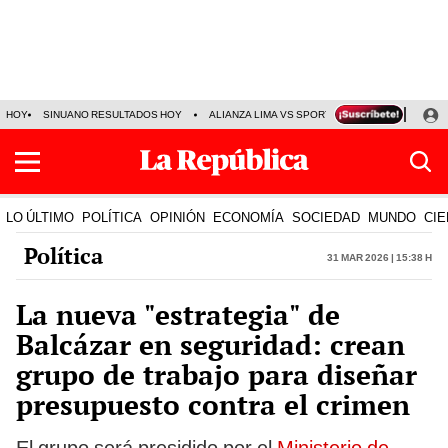
HOY
SINUANO RESULTADOS HOY
ALIANZA LIMA VS SPORT BOYS
JORGE MES
LO ÚLTIMO
POLÍTICA
OPINIÓN
ECONOMÍA
SOCIEDAD
MUNDO
CIE
Política
31 Mar 2026 | 15:38 h
La nueva "estrategia" de
Balcázar en seguridad: crean
grupo de trabajo para diseñar
presupuesto contra el crimen