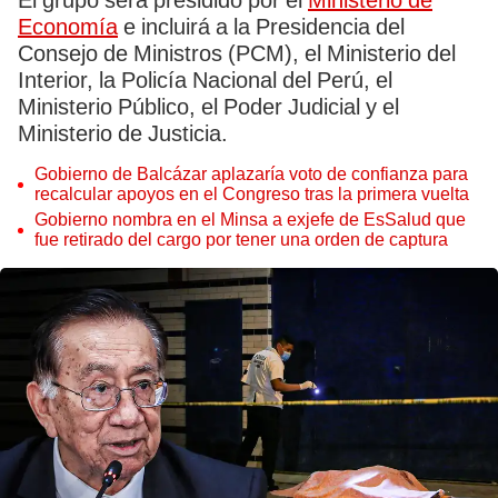
El grupo será presidido por el
Ministerio de
Economía
e incluirá a la Presidencia del
Consejo de Ministros (PCM), el Ministerio del
Interior, la Policía Nacional del Perú, el
Ministerio Público, el Poder Judicial y el
Ministerio de Justicia.
Gobierno de Balcázar aplazaría voto de confianza para
recalcular apoyos en el Congreso tras la primera vuelta
Gobierno nombra en el Minsa a exjefe de EsSalud que
fue retirado del cargo por tener una orden de captura