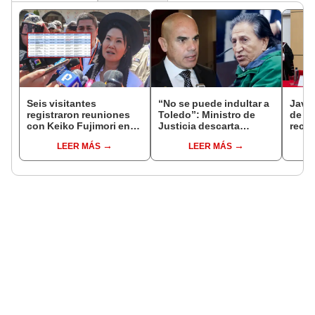
Seis visitantes
“No se puede indultar a
Javie
registraron reuniones
Toledo”: Ministro de
de D
con Keiko Fujimori en
Justicia descarta
recha
las mismas horas que la
beneficio para el
causa
LEER MÁS
LEER MÁS
presidenta se
exmandatario
presi
encontraba en Junín