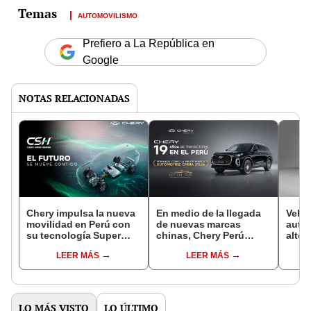
AUTOMOVILISMO
Prefiero a La República en
Google
NOTAS RELACIONADAS
Chery impulsa la nueva
En medio de la llegada
Vehíc
movilidad en Perú con
de nuevas marcas
auto-
su tecnología Super
chinas, Chery Perú
alter
Híbrida
consolida su liderazgo
soste
LEER MÁS
LEER MÁS
con 19 años de
trayectoria y
reconocimiento como la
Mejor Marca China
LO MÁS VISTO
LO ÚLTIMO