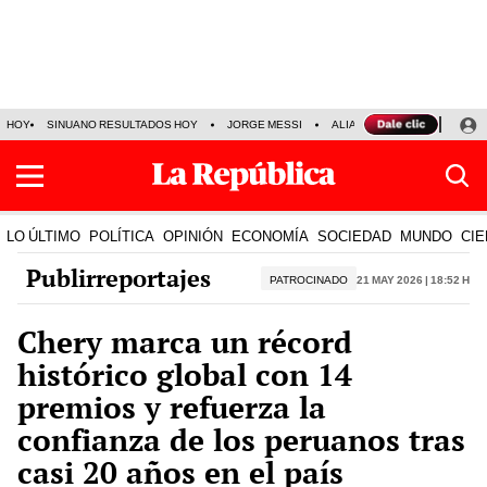
HOY
SINUANO RESULTADOS HOY
JORGE MESSI
ALIANZA LIMA VS SPORT BO
LO ÚLTIMO
POLÍTICA
OPINIÓN
ECONOMÍA
SOCIEDAD
MUNDO
CIE
Publirreportajes
PATROCINADO
21 May 2026 | 18:52 h
Chery marca un récord
histórico global con 14
premios y refuerza la
confianza de los peruanos tras
casi 20 años en el país