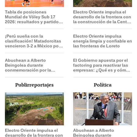
Tabla de posiciones
Electro Oriente impulsa el
Mundial de Vóley Sub 17
desarrollo de la frontera con
2026: resultados y partidos
la construcción de la Central
de Perú en fase de grupos
Solar de San Antonio del
Estrecho
¡Perú sueña con la
Electro Oriente impulsa
clasificación! Matadorcitas
energía limpia y confiable en
vencieron 3-2 a México por
las fronteras de Loreto
el Mundial de Vóley Sub 17
Abuchean a Alberto
El Gobierno apuesta por el
Beingolea durante
factoring para reactivar las
conmemoración por la
empresas: ¿Qué es y cómo
Batalla de Junín
funciona?
Publirreportajes
Política
Electro Oriente impulsa el
Abuchean a Alberto
desarrollo de la frontera con
Beingolea durante