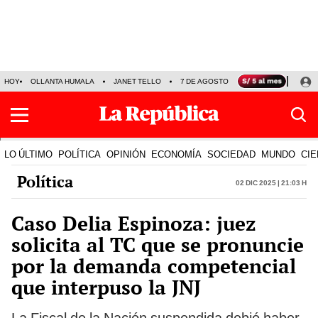
HOY
OLLANTA HUMALA
JANET TELLO
7 DE AGOSTO
TINKA RESULTADOS
LO ÚLTIMO
POLÍTICA
OPINIÓN
ECONOMÍA
SOCIEDAD
MUNDO
CIE
Política
02 Dic 2025 | 21:03 h
Caso Delia Espinoza: juez
solicita al TC que se pronuncie
por la demanda competencial
que interpuso la JNJ