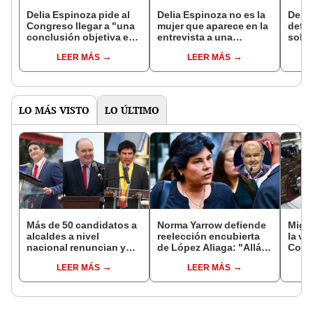
Delia Espinoza pide al
Delia Espinoza no es la
Delia
Congreso llegar a "una
mujer que aparece en la
defi
conclusión objetiva e
entrevista a una
solic
imparcial" para votar su
exmilitante del MRTA:
prote
LEER MÁS
LEER MÁS
inhabilitación por 10
se trata de Rosa Luz
dere
años
Padilla
const
LO MÁS VISTO
LO ÚLTIMO
Más de 50 candidatos a
Norma Yarrow defiende
Migue
alcaldes a nivel
reelección encubierta
la vi
nacional renuncian y
de López Aliaga: "Allá el
Congr
dan paso a la reelección
Jurado que se deja
proye
LEER MÁS
LEER MÁS
encubierta
sacar la vuelta"
plant
pres