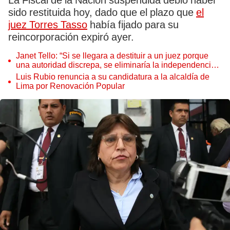
La Fiscal de la Nación suspendida debió haber
sido restituida hoy, dado que el plazo que
el
juez Torres Tasso
había fijado para su
reincorporación expiró ayer.
Janet Tello: “Si se llegara a destituir a un juez porque
una autoridad discrepa, se eliminaría la independencia
judicial”
Luis Rubio renuncia a su candidatura a la alcaldía de
Lima por Renovación Popular