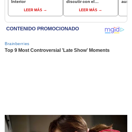
Interior
discutir con el
aume
fujimorismo es el de la
"Ojal
LEER MÁS
LEER MÁS
memoria"
plan