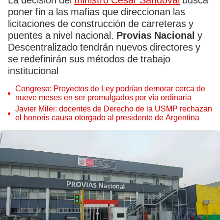
La decisión del
ministro César Sandoval
busca
poner fin a las mafias que direccionan las
licitaciones de construcción de carreteras y
puentes a nivel nacional.
Provias Nacional
y
Descentralizado tendrán nuevos directores y
se redefinirán sus métodos de trabajo
institucional
Congreso: Proyectos de Ley podrían demorar cerca de
nueve meses en ser promulgados por vía ordinaria
Javier Milei: docentes de Derecho de la USMP rechazan
el honoris causa otorgado al presidente de Argentina