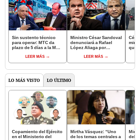
Sin sustento técnico
Ministro César Sandoval
Césa
para operar: MTC da
denunciará a Rafael
minis
plazo de 5 días a la MML
López Aliaga por
que 
para enviar estado
difamación: "Que
impo
LEER MÁS
LEER MÁS
actual de trenes Caltrain
aprenda a hablar la
de ví
verdad"
miner
pena
LO MÁS VISTO
LO ÚLTIMO
Copamiento del Ejército
Mirtha Vásquez: “Uno
Miemb
en el Ministerio del
de los temas centrales a
del 