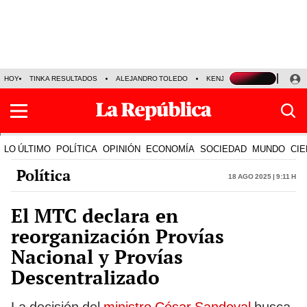
HOY
TINKA RESULTADOS
ALEJANDRO TOLEDO
KENJI FUJIMORI
PRECIO
LO ÚLTIMO
POLÍTICA
OPINIÓN
ECONOMÍA
SOCIEDAD
MUNDO
CIE
Política
18 Ago 2025 | 9:11 h
El MTC declara en
reorganización Provías
Nacional y Provías
Descentralizado