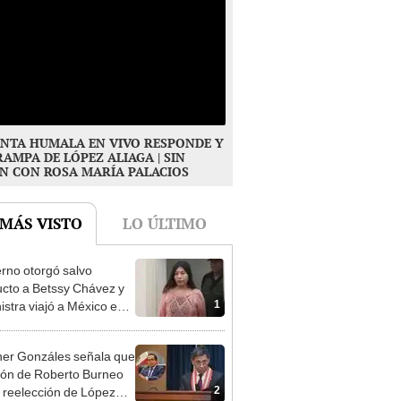
NTA HUMALA EN VIVO RESPONDE Y
RAMPA DE LÓPEZ ALIAGA | SIN
N CON ROSA MARÍA PALACIOS
 MÁS VISTO
LO ÚLTIMO
rno otorgó salvo
cto a Betssy Chávez y
1
istra viajó a México en
adrugada
er Gonzáles señala que
ión de Roberto Burneo
2
 reelección de López