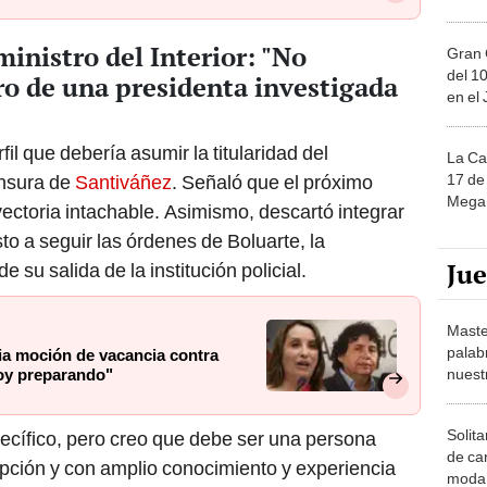
inistro del Interior: "No
Gran 
del 10
tro de una presidenta investigada
en el
fil que debería asumir la titularidad del
La Ca
17 de 
ensura de
Santiváñez
. Señaló que el próximo
Mega 
yectoria intachable. Asimismo, descartó integrar
to a seguir las órdenes de Boluarte, la
Ju
 su salida de la institución policial.
Maste
palab
ia moción de vacancia contra
nuest
toy preparando"
Solita
ecífico, pero creo que debe ser una persona
de ca
pción y con amplio conocimiento y experiencia
moda.