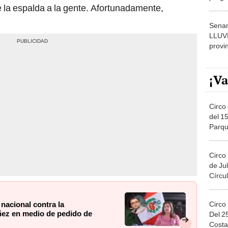
 la espalda a la gente. Afortunadamente,
dónde
Senam
LLUV
provi
¡Va
Circo 
del 15
Parqu
Migue
Circo
de Jul
Círcul
Circo
nacional contra la
áñez en medio de pedido de
Del 2
Costa