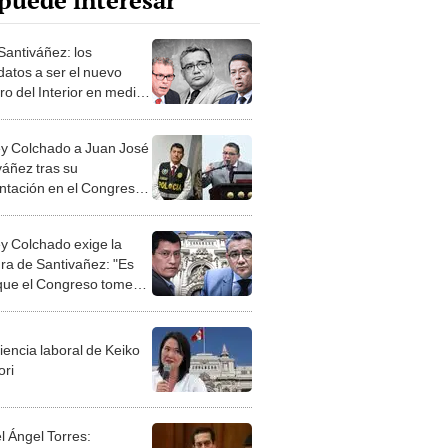
puede interesar
Santiváñez: los
datos a ser el nuevo
ro del Interior en medio
acciones por su censura
y Colchado a Juan José
váñez tras su
ntación en el Congreso:
 de disfrazar sus
sos como proezas"
y Colchado exige la
ra de Santivañez: "Es
que el Congreso tome
as para que deje de ser
ro"
iencia laboral de Keiko
ori
l Ángel Torres: