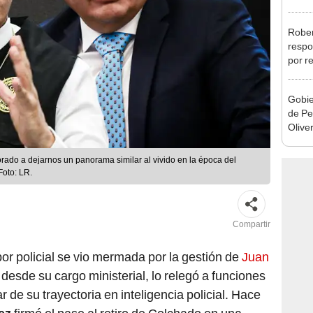
Aliag
Rober
respo
por r
alcal
Gobie
de Pe
Olive
de la
ado a dejarnos un panorama similar al vivido en la época del
Foto: LR.
Compartir
or policial se vio mermada por la gestión de
Juan
 desde su cargo ministerial, lo relegó a funciones
r de su trayectoria en inteligencia policial. Hace