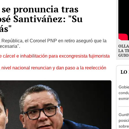
se pronuncia tras
osé Santiváñez: "Su
ás"
 República, el Coronel PNP en retiro aseguró que la
OLLA
ecesaria".
LA T
GUIO
 cárcel e inhabilitación para excongresista fujimorista
 nivel nacional renuncian y dan paso a la reelección
LO
Gobie
condu
exmin
la m
Gunth
posic
sobre