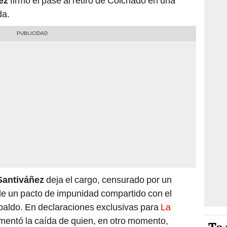
ez
firmó el pase al retiro de Colchado en una
da.
Santiváñez
deja el cargo, censurado por un
de un pacto de impunidad compartido con el
espaldo. En declaraciones exclusivas para
La
omentó la caída de quien, en otro momento,