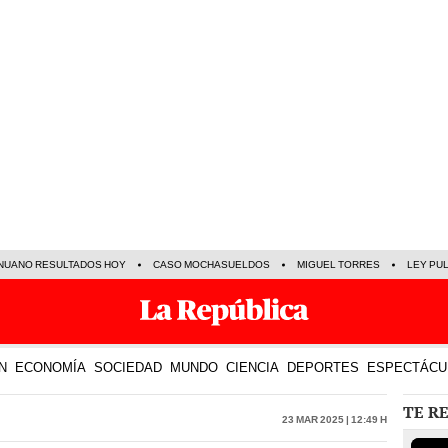
NUANO RESULTADOS HOY
CASO MOCHASUELDOS
MIGUEL TORRES
LEY PU
N
ECONOMÍA
SOCIEDAD
MUNDO
CIENCIA
DEPORTES
ESPECTÁCU
TE R
23 Mar 2025 | 12:49 h