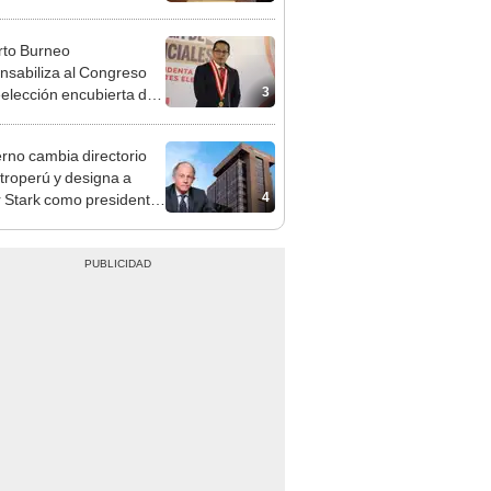
a no representan al JNE
to Burneo
nsabiliza al Congreso
3
eelección encubierta de
des
rno cambia directorio
troperú y designa a
4
r Stark como presidente
 empresa estatal