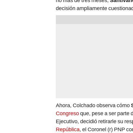
no más de tres meses,
Santiváñ
decisión ampliamente cuestiona
Ahora, Colchado observa cómo
Congreso
que, pese a ser parte 
Ejecutivo, decidió retirarle su r
República
, el Coronel (r) PNP c