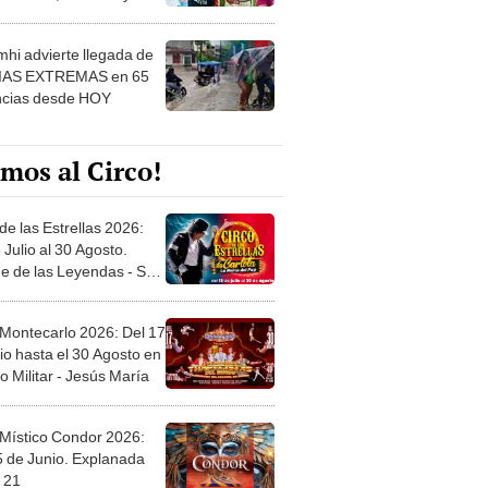
 ver
hi advierte llegada de
IAS EXTREMAS en 65
ncias desde HOY
mos al Circo!
de las Estrellas 2026:
 Julio al 30 Agosto.
e de las Leyendas - San
l
 Montecarlo 2026: Del 17
io hasta el 30 Agosto en
o Militar - Jesús María
 Místico Condor 2026:
5 de Junio. Explanada
 21