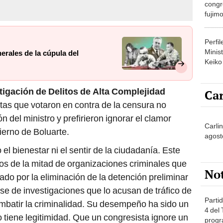
congr
fujimo
prime
Perfi
Minist
nerales de la cúpula del
Keiko
tigación de Delitos de Alta Complejidad
Car
stas que votaron en contra de la censura no
 del ministro y prefirieron ignorar el clamor
Carlin
bierno de Boluarte.
agost
el bienestar ni el sentir de la ciudadanía. Este
os de la mitad de organizaciones criminales que
No
o por la eliminación de la detención preliminar
e de investigaciones que lo acusan de tráfico de
Partid
ombatir la criminalidad. Su desempeño ha sido un
4 del
o tiene legitimidad. Que un congresista ignore un
progr