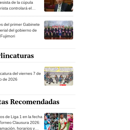
esista de la cúpula
rista controlará el
r año del Senado
les del primer Gabinete
erial del gobierno de
 Fujimori
lincaturas
catura del viernes 7 de
o de 2026
tas Recomendadas
os de Liga 1 en la fecha
 Torneo Clausura 2026:
amación, horarios y