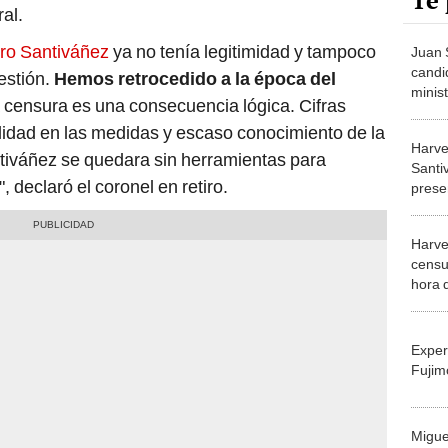
Te 
ral.
tro Santiváñez
ya no tenía legitimidad y tampoco
Juan 
candi
estión.
Hemos retrocedido a la época del
minist
a censura es una consecuencia lógica. Cifras
de re
ilidad en las medidas y escaso conocimiento de la
Harve
antiváñez se quedara sin herramientas para
Santi
 declaró el coronel en retiro.
prese
"Deje
fraca
Harve
censu
hora 
medid
minist
Exper
Fujim
Migue