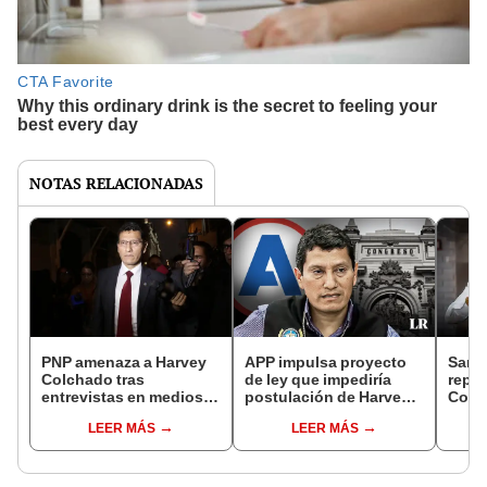
NOTAS RELACIONADAS
PNP amenaza a Harvey
APP impulsa proyecto
Santi
Colchado tras
de ley que impediría
repon
entrevistas en medios
postulación de Harvey
Colc
de comunicación: "La
Colchado al Congreso
Minin
LEER MÁS
LEER MÁS
Policía actuará
recur
conforme a ley"
reco