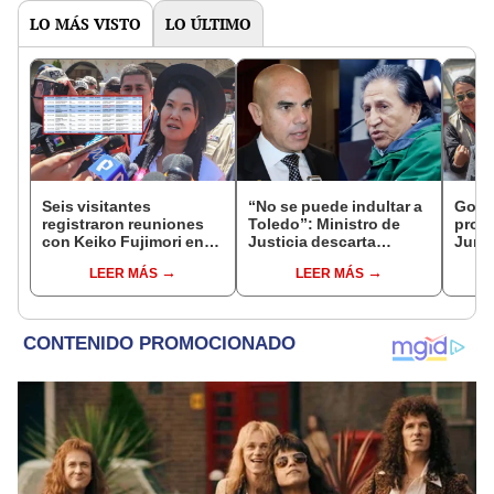
LO MÁS VISTO
LO ÚLTIMO
Seis visitantes
“No se puede indultar a
Gobie
registraron reuniones
Toledo”: Ministro de
prom
con Keiko Fujimori en
Justicia descarta
Junín
las mismas horas que la
beneficio para el
damn
LEER MÁS
LEER MÁS
presidenta se
exmandatario
se qu
encontraba en Junín