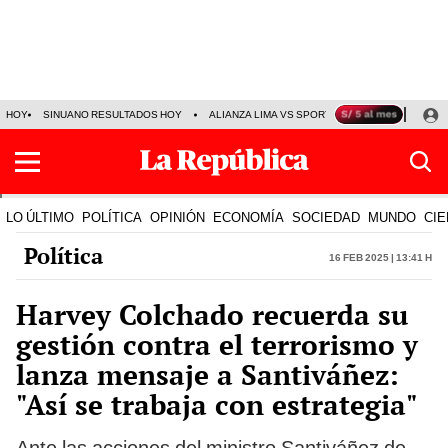
HOY
SINUANO RESULTADOS HOY
ALIANZA LIMA VS SPORT BOYS
JORGE MES
LO ÚLTIMO
POLÍTICA
OPINIÓN
ECONOMÍA
SOCIEDAD
MUNDO
CIE
Política
16 Feb 2025 | 13:41 h
Harvey Colchado recuerda su
gestión contra el terrorismo y
lanza mensaje a Santiváñez:
"Así se trabaja con estrategia"