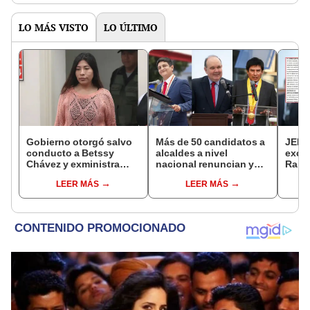
LO MÁS VISTO
LO ÚLTIMO
Gobierno otorgó salvo
Más de 50 candidatos a
JEE 
conducto a Betssy
alcaldes a nivel
excl
Chávez y exministra
nacional renuncian y
Ramí
viajó a México en la
dan paso a la reelección
cand
LEER MÁS
LEER MÁS
madrugada
encubierta
regio
sent