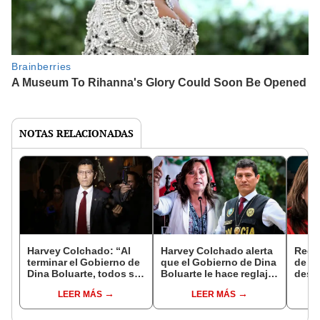
NOTAS RELACIONADAS
Harvey Colchado: “Al
Harvey Colchado alerta
Regis
terminar el Gobierno de
que el Gobierno de Dina
de As
Dina Boluarte, todos se
Boluarte le hace reglaje
desm
van a ir presos"
y quiere asesinarlo
'somb
LEER MÁS
LEER MÁS
Bolua
dos c
recog