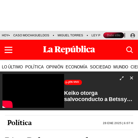
HOY
CASO MOCHASUELDOS
MIGUEL TORRES
LEY PULPÍN
PRECIO DEL
LO ÚLTIMO
POLÍTICA
OPINIÓN
ECONOMÍA
SOCIEDAD
MUNDO
CIE
EN VIVO
Keiko otorga
salvoconducto a Betssy
Chávez y renuevan
Petroperú | Sin Guion con
Rosa María Palacios
Política
28 Ene 2025 | 6:07 h