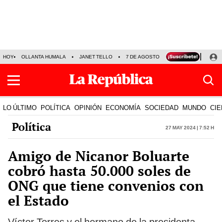
HOY
OLLANTA HUMALA
JANET TELLO
7 DE AGOSTO
TINKA RESULTADOS
LO ÚLTIMO
POLÍTICA
OPINIÓN
ECONOMÍA
SOCIEDAD
MUNDO
CIE
Política
27 May 2024 | 7:52 h
Amigo de Nicanor Boluarte
cobró hasta 50.000 soles de
ONG que tiene convenios con
el Estado