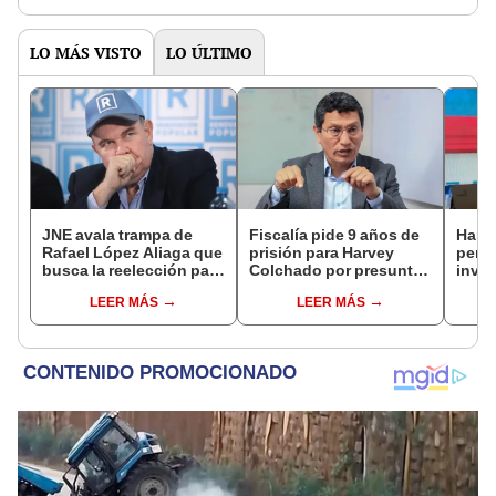
LO MÁS VISTO
LO ÚLTIMO
JNE avala trampa de
Fiscalía pide 9 años de
Harv
Rafael López Aliaga que
prisión para Harvey
permi
busca la reelección para
Colchado por presunta
inves
la Municipalidad de
negociación
utili
LEER MÁS
LEER MÁS
Lima
incompatible y falsedad
polít
ideológica