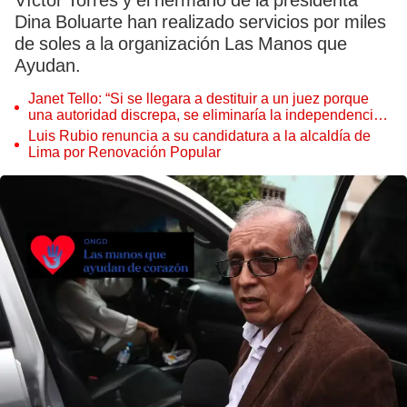
Víctor Torres y el hermano de la presidenta
Dina Boluarte han realizado servicios por miles
de soles a la organización Las Manos que
Ayudan.
Janet Tello: “Si se llegara a destituir a un juez porque
una autoridad discrepa, se eliminaría la independencia
judicial”
Luis Rubio renuncia a su candidatura a la alcaldía de
Lima por Renovación Popular