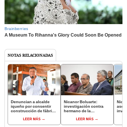
NOTAS RELACIONADAS
Denuncian a alcalde
Nicanor Boluarte:
Nican
iqueño por consentir
investigación contra
ases
construcción de fábrica
hermano de la
inves
de cerámica china
presidenta podría durar
licen
LEER MÁS
LEER MÁS
3 años, informó su
abogado