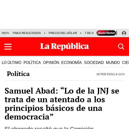
HOY
TINKA RESULTADOS
PRECIO DEL DÓLAR
7 DE AGOSTO
OLLANTA H
LO ÚLTIMO
POLÍTICA
OPINIÓN
ECONOMÍA
SOCIEDAD
MUNDO
CIE
Política
28 Feb 2024 | 4:14 h
Samuel Abad: “Lo de la JNJ se
trata de un atentado a los
principios básicos de una
democracia”