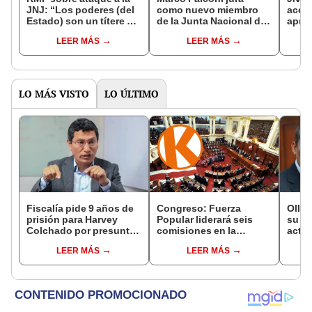
JNJ: “Los poderes (del
como nuevo miembro
accio
Estado) son un títere del
de la Junta Nacional de
apro
Congreso"
Justicia
final
LEER MÁS
LEER MÁS
Perm
LO MÁS VISTO
LO ÚLTIMO
Fiscalía pide 9 años de
Congreso: Fuerza
Olla
prisión para Harvey
Popular liderará seis
su ca
Colchado por presunta
comisiones en la
activ
negociación
Cámara de Diputados
Fujim
LEER MÁS
LEER MÁS
incompatible y falsedad
recib
ideológica
recib