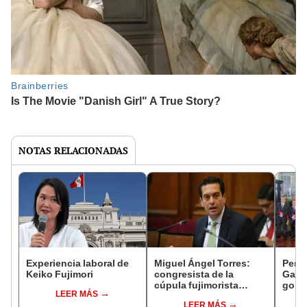
NOTAS RELACIONADAS
Experiencia laboral de
Miguel Ángel Torres:
Perfi
Keiko Fujimori
congresista de la
Gabin
cúpula fujimorista
gobi
LEER MÁS
controlará el primer año
Fujim
LEER MÁS
del Senado