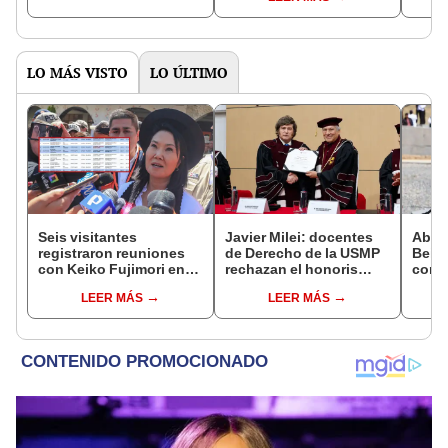
LO MÁS VISTO
LO ÚLTIMO
Seis visitantes
Javier Milei: docentes
Abuc
registraron reuniones
de Derecho de la USMP
Bein
con Keiko Fujimori en
rechazan el honoris
conm
las mismas horas que la
causa otorgado al
Batal
LEER MÁS
LEER MÁS
presidenta se
presidente de Argentina
encontraba en Junín