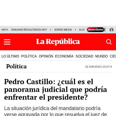
HOY
SINUANO RESULTADOS HOY
JORGE MESSI
ALIANZA LIMA VS SPORT BO
LO ÚLTIMO
POLÍTICA
OPINIÓN
ECONOMÍA
SOCIEDAD
MUNDO
CIE
Política
22 Jun 2022 | 13:07 h
Pedro Castillo: ¿cuál es el
panorama judicial que podría
enfrentar el presidente?
La situación jurídica del mandatario podría
verse agravada por lo que resuelva el juez de