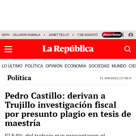
HOY
OLLANTA HUMALA
JANET TELLO
7 DE AGOSTO
TINKA RESULTADOS
LO ÚLTIMO
POLÍTICA
OPINIÓN
ECONOMÍA
SOCIEDAD
MUNDO
CIE
Política
21 Jun 2022 | 17:09 h
Pedro Castillo: derivan a
Trujillo investigación fiscal
por presunto plagio en tesis de
maestría