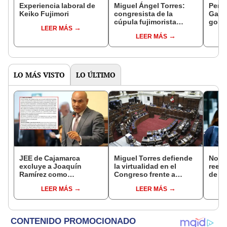
Experiencia laboral de
Miguel Ángel Torres:
Perfi
Keiko Fujimori
congresista de la
Gabin
cúpula fujimorista
gobi
LEER MÁS
controlará el primer año
Fujim
LEER MÁS
del Senado
LO MÁS VISTO
LO ÚLTIMO
JEE de Cajamarca
Miguel Torres defiende
Norm
excluye a Joaquín
la virtualidad en el
reele
Ramírez como
Congreso frente a
de Ló
candidato a gobernador
proyecto de ley que
Jurad
LEER MÁS
LEER MÁS
regional por ocultar
plantea la
sacar
sentencia
presencialidad