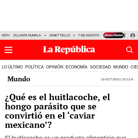
HOY
OLLANTA HUMALA
JANET TELLO
7 DE AGOSTO
TINKA RESULTADOS
LO ÚLTIMO
POLÍTICA
OPINIÓN
ECONOMÍA
SOCIEDAD
MUNDO
CIE
Mundo
10 Oct 2022 | 15:12 h
¿Qué es el huitlacoche, el
hongo parásito que se
convirtió en el ‘caviar
mexicano’?