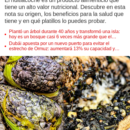
El huitlacoche es un producto alimenticio que
tiene un alto valor nutricional. Descubre en esta
nota su origen, los beneficios para la salud que
tiene y en qué platillos lo puedes probar.
Plantó un árbol durante 40 años y transformó una isla:
hoy es un bosque casi 6 veces más grande que el
Parque de las Leyendas
Dubái apuesta por un nuevo puerto para evitar el
estrecho de Ormuz: aumentará 13% su capacidad y
reforzará el comercio mundial