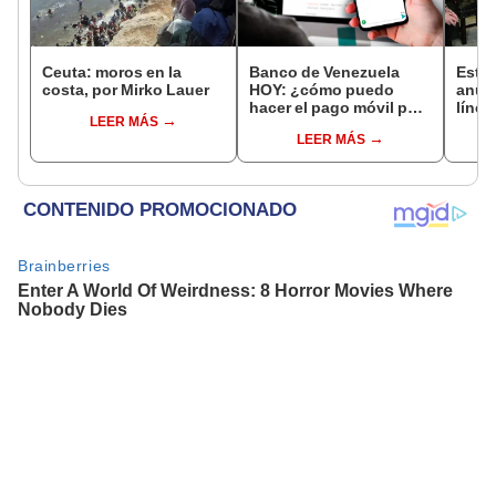
Ceuta: moros en la
Banco de Venezuela
Esta
costa, por Mirko Lauer
HOY: ¿cómo puedo
anun
hacer el pago móvil por
línea
LEER MÁS
SMS y BDV en línea?
US$20
LEER MÁS
Guía oficial PASO A
alivia
PASO
econ