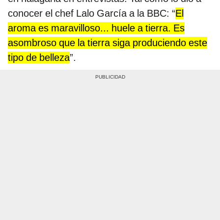
conocer el chef Lalo García a la BBC: “
El
aroma es maravilloso... huele a tierra. Es
asombroso que la tierra siga produciendo este
tipo de belleza
”.