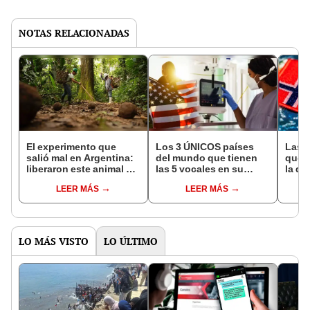
NOTAS RELACIONADAS
El experimento que
Los 3 ÚNICOS países
Las 
salió mal en Argentina:
del mundo que tienen
que s
liberaron este animal y
las 5 vocales en su
la de
ahora destruye los
nombre: América cuenta
pose
LEER MÁS
LEER MÁS
bosques milenarios de
con uno
simil
la Patagonia
LO MÁS VISTO
LO ÚLTIMO