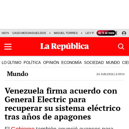
HOY
CASO MOCHASUELDOS
MIGUEL TORRES
LEY PULPÍN
PRECIO DEL
LO ÚLTIMO
POLÍTICA
OPINIÓN
ECONOMÍA
SOCIEDAD
MUNDO
CIE
Mundo
24 Jun 2026 | 4:59 h
Venezuela firma acuerdo con
General Electric para
recuperar su sistema eléctrico
tras años de apagones