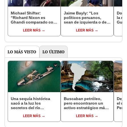
Michael Shifter:
Jaime Bayly: “Los
Dona
“Richard Nixon es
políticos peruanos,
la mu
Ghandi comparado con
sean de izquierda o de
Guerr
Donald Trump”
derecha, siempre
del T
LEER MÁS
LEER MÁS
encuentran la manera
un op
de decepcionarte”
Vene
LO MÁS VISTO
LO ÚLTIMO
Una sequía histórica
Buscaban petróleo,
Dejó 
sacó a la luz los
pero encontraron un
el de
secretos del río
activo estratégico más
Perú:
Danubio: barcos de la
valioso: el enorme
un re
LEER MÁS
LEER MÁS
Segunda Guerra
acuífero descubierto
creó
Mundial, fósiles de
por casualidad que
ecos
mamut y más
comparten cuatro