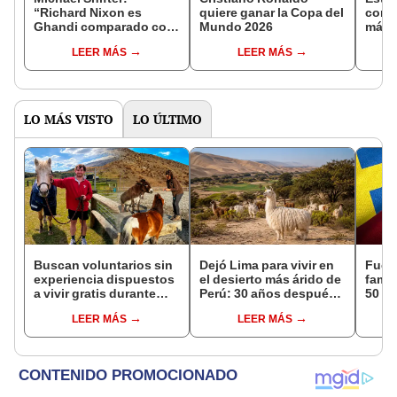
“Richard Nixon es
quiere ganar la Copa del
comer
Ghandi comparado con
Mundo 2026
más 
Donald Trump”
Latin
LEER MÁS
LEER MÁS
2026:
mirad
altur
LO MÁS VISTO
LO ÚLTIMO
Buscan voluntarios sin
Dejó Lima para vivir en
Fue 
experiencia dispuestos
el desierto más árido de
famil
a vivir gratis durante
Perú: 30 años después,
50 añ
una semana: para
un rebaño de llamas
Suda
LEER MÁS
LEER MÁS
cuidar caballos, burros
creó un sorprendente
sus r
y otros animales
ecosistema
esa p
rescatados en un
refugio por 2 horas