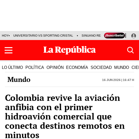
HOY
UNIVERSITARIO VS SPORTING CRISTAL
SINUANO RESULTADOS HOY
CA
LO ÚLTIMO
POLÍTICA
OPINIÓN
ECONOMÍA
SOCIEDAD
MUNDO
CIE
Mundo
16 Jun 2026 | 16:47 h
Colombia revive la aviación
anfibia con el primer
hidroavión comercial que
conecta destinos remotos en
minutos