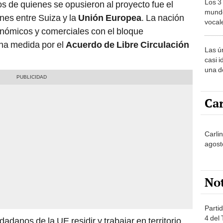
Los 3
s de quienes se opusieron al proyecto fue el
mundo
nes entre Suiza y la
Unión Europea
. La nación
vocal
nómicos y comerciales con el bloque
Améri
na medida por el
Acuerdo de Libre Circulación
Las ú
casi i
una d
muy s
Car
Carli
agost
No
Partid
4 del
danos de la UE residir y trabajar en territorio