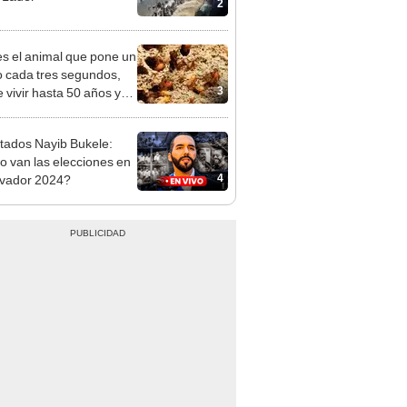
2
es el animal que pone un
 cada tres segundos,
3
 vivir hasta 50 años y
 en casi todo el planeta,
to en la Antártida
tados Nayib Bukele:
 van las elecciones en
4
lvador 2024?