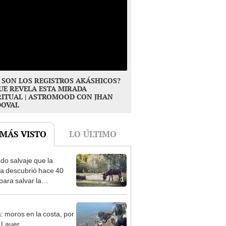
 SON LOS REGISTROS AKÁSHICOS?
UE REVELA ESTA MIRADA
RITUAL | ASTROMOOD CON JHAN
DOVAL
 MÁS VISTO
LO ÚLTIMO
ado salvaje que la
ia descubrió hace 40
1
para salvar la
aleza: la reintroducción
 asno salvaje está
rtiendo el desierto en un
: moros en la costa, por
je con más vida
 Lauer