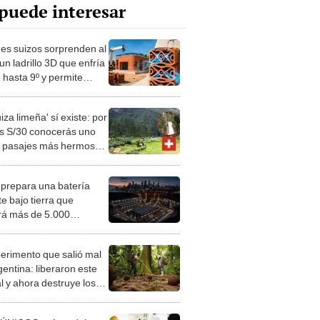
puede interesar
es suizos sorprenden al
un ladrillo 3D que enfría
e hasta 9º y permite
ruir casas en menos de
as
iza limeña' sí existe: por
 S/30 conocerás uno
s pasajes más hermosos
aís, ¿cómo llegar a esta
illa natural?
 prepara una batería
e bajo tierra que
rá más de 5.000
nes de euros y dará
ricidad en milisegundos
perimento que salió mal
gentina: liberaron este
l y ahora destruye los
es milenarios de la
onia