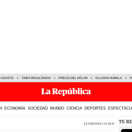
E AGOSTO
TINKA RESULTADOS
PRECIO DEL DÓLAR
OLLANTA HUMALA
P
N
ECONOMÍA
SOCIEDAD
MUNDO
CIENCIA
DEPORTES
ESPECTÁCU
TE R
14 Jun 2026 | 12:56 h