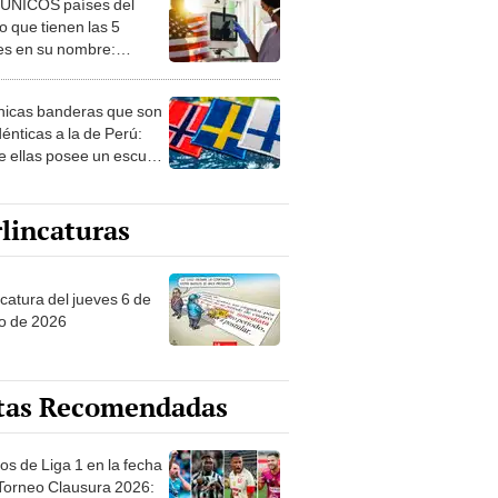
 ÚNICOS países del
 que tienen las 5
es en su nombre:
ca cuenta con uno
nicas banderas que son
dénticas a la de Perú:
e ellas posee un escudo
imilar
lincaturas
ncatura del jueves 6 de
o de 2026
tas Recomendadas
os de Liga 1 en la fecha
 Torneo Clausura 2026: