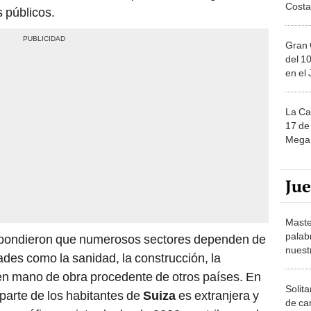
Costa
 públicos.
Gran 
del 10
en el
La Ca
17 de 
Mega 
Ju
Maste
palab
espondieron que numerosos sectores dependen de
nuest
ades como la sanidad, la construcción, la
ren mano de obra procedente de otros países. En
Solita
 parte de los habitantes de
Suiza
es extranjera y
de ca