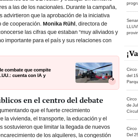
progr
ares a las de los nacionales. Durante la campaña,
dónde
 advirtieron que la aprobación de la iniciativa
Senam
o de cooperación.
Monika Rühl
, directora de
LLUV
conocerse las cifras que estaban “muy aliviados y
provi
omo importante para el país y sus relaciones con
¡Va
Circo 
 de combate que compite
.UU.: cuenta con IA y
del 15
Parqu
Migue
blicos en el centro del debate
Circo
de Jul
gumentando que el fuerte crecimiento
Círcul
la vivienda, el transporte, la educación y el
s sostuvieron que limitar la llegada de nuevos
Circo
encarecimiento de los alquileres, la congestión
Del 2