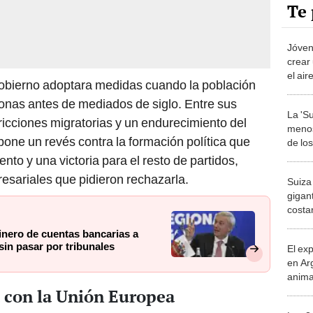
Te 
Jóven
crear 
el air
obierno adoptara medidas cuando la población
const
rsonas antes de mediados de siglo. Entre sus
30 dí
La 'Su
ricciones migratorias y un endurecimiento del
menos
pone un revés contra la formación política que
de lo
del p
ento y una victoria para el resto de partidos,
marav
esariales que pidieron rechazarla.
Suiza
gigant
costa
millo
inero de cuentas bancarias a
elect
sin pasar por tribunales
El ex
en Ar
anima
bosqu
a con la Unión Europea
Patag