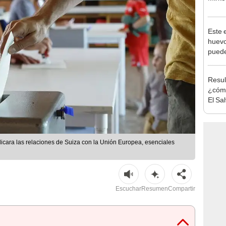
Este 
huevo
puede
habita
excep
Resul
¿cómo
El Sa
udicara las relaciones de Suiza con la Unión Europea, esenciales
Escuchar
Resumen
Compartir