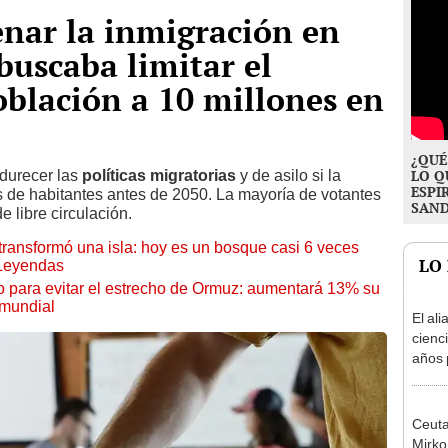
enar la inmigración en
uscaba limitar el
blación a 10 millones en
¿QUÉ
durecer las
políticas migratorias
y de asilo si la
LO Q
ESPI
s de habitantes antes de 2050. La mayoría de votantes
SAN
 libre circulación.
transformó una isla: hoy es un bosque casi 6 veces
LO
 Leyendas
o para evitar el estrecho de Ormuz: aumentará 13% su
 mundial
El ali
cienc
años 
natur
de un
convi
Ceuta
paisa
Mirko