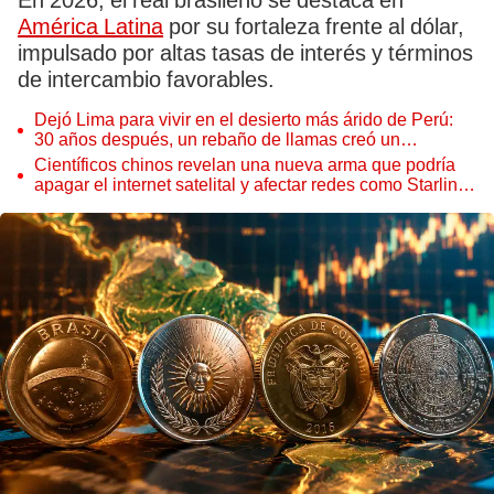
En 2026, el real brasileño se destaca en
América Latina
por su fortaleza frente al dólar,
impulsado por altas tasas de interés y términos
de intercambio favorables.
Dejó Lima para vivir en el desierto más árido de Perú:
30 años después, un rebaño de llamas creó un
sorprendente ecosistema
Científicos chinos revelan una nueva arma que podría
apagar el internet satelital y afectar redes como Starlink
de Elon Musk