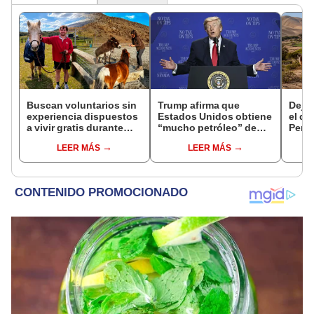
Buscan voluntarios sin
Trump afirma que
Dejó 
experiencia dispuestos
Estados Unidos obtiene
el de
a vivir gratis durante
“mucho petróleo” de
Perú:
una semana: para
Venezuela tras la caída
un re
LEER MÁS
LEER MÁS
cuidar caballos, burros
de Nicolás Maduro
creó
y otros animales
ecos
rescatados en un
refugio por 2 horas