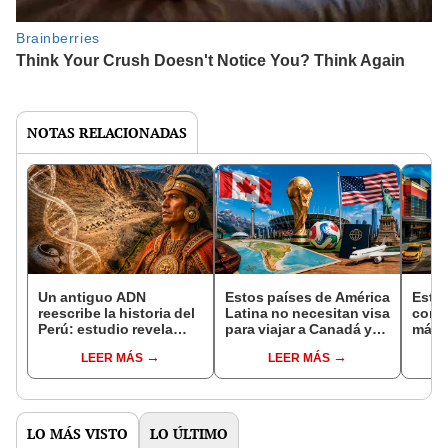
NOTAS RELACIONADAS
Un antiguo ADN
Estos países de América
Estos
reescribe la historia del
Latina no necesitan visa
comer
Perú: estudio revela
para viajar a Canadá y
más 
migraciones costeras
EE.UU. y ver los partidos
Latin
LEER MÁS
LEER MÁS
de más de 700 km siglos
del Mundial 2026
2026:
antes de los incas
mirad
altur
LO MÁS VISTO
LO ÚLTIMO