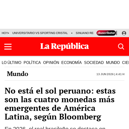
HOY
UNIVERSITARIO VS SPORTING CRISTAL
SINUANO RESULTADOS HOY
CA
LO ÚLTIMO
POLÍTICA
OPINIÓN
ECONOMÍA
SOCIEDAD
MUNDO
CIE
Mundo
13 Jun 2026 | 4:41 h
No está el sol peruano: estas
son las cuatro monedas más
emergentes de América
Latina, según Bloomberg