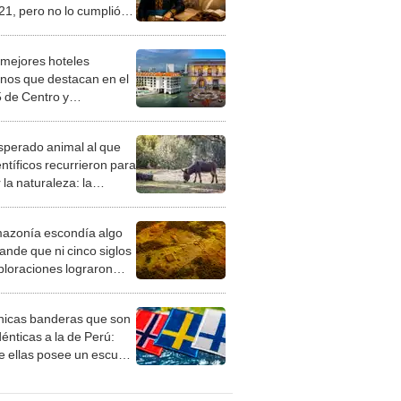
21, pero no lo cumplió
 insólito motivo: clave
Sudamérica
 mejores hoteles
nos que destacan en el
5 de Centro y
érica en 2026:
an lujo e identidad
esperado animal al que
al
entíficos recurrieron para
 la naturaleza: la
roducción de un asno
e está convirtiendo el
azonía escondía algo
rto en un paisaje con
ande que ni cinco siglos
ida
ploraciones lograron
rarlo: el hallazgo
a cambiar todo lo que se
nicas banderas que son
 sobre su pasado
dénticas a la de Perú:
e ellas posee un escudo
imilar