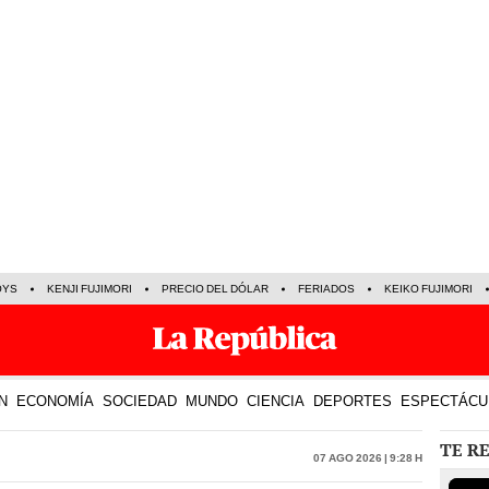
OYS
KENJI FUJIMORI
PRECIO DEL DÓLAR
FERIADOS
KEIKO FUJIMORI
N
ECONOMÍA
SOCIEDAD
MUNDO
CIENCIA
DEPORTES
ESPECTÁCU
TE R
07 Ago 2026 | 9:28 h