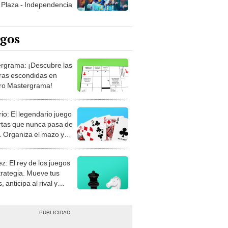
Plaza - Independencia
egos
rgrama: ¡Descubre las
ras escondidas en
ro Mastergrama!
rio: El legendario juego
rtas que nunca pasa de
 Organiza el mazo y
stra tu habilidad.
z: El rey de los juegos
trategia. Mueve tus
, anticipa al rival y
gue el jaque mate.