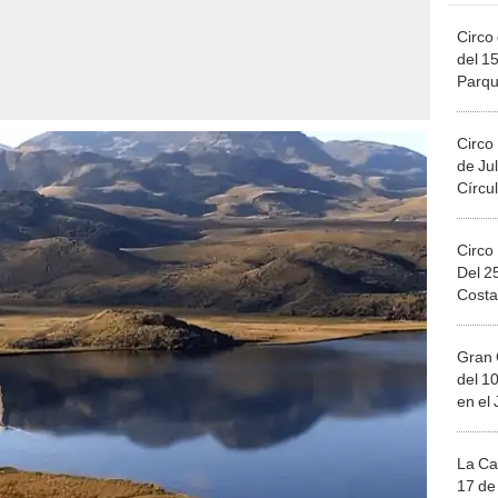
Circo 
del 15
Parqu
Migue
Circo
de Jul
Círcul
Circo
Del 2
Costa
Gran 
del 10
en el
La Ca
17 de 