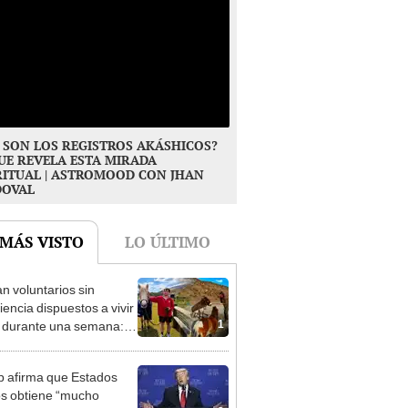
 SON LOS REGISTROS AKÁSHICOS?
UE REVELA ESTA MIRADA
RITUAL | ASTROMOOD CON JHAN
DOVAL
 MÁS VISTO
LO ÚLTIMO
n voluntarios sin
iencia dispuestos a vivir
1
s durante una semana:
cuidar caballos, burros y
 animales rescatados en
 afirma que Estados
fugio por 2 horas
s obtiene “mucho