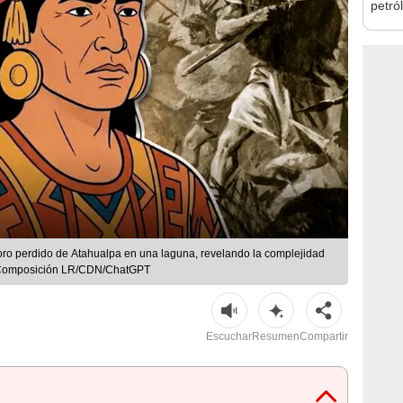
petró
caída
oro perdido de Atahualpa en una laguna, revelando la complejidad
. | Composición LR/CDN/ChatGPT
Escuchar
Resumen
Compartir