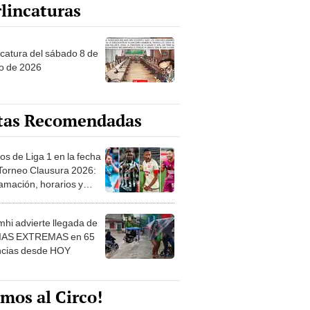
lincaturas
ncatura del sábado 8 de
o de 2026
tas Recomendadas
os de Liga 1 en la fecha
 Torneo Clausura 2026:
amación, horarios y
 ver
hi advierte llegada de
IAS EXTREMAS en 65
ncias desde HOY
mos al Circo!