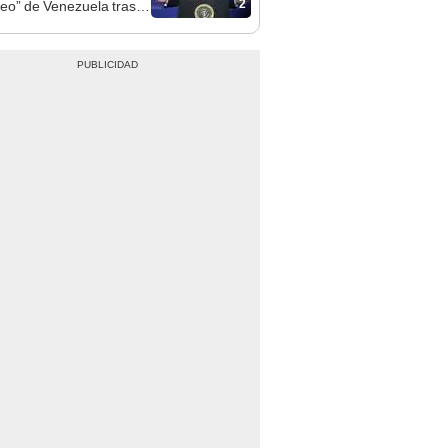
2
leo” de Venezuela tras la
 de Nicolás Maduro