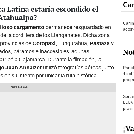
Car
a Latina estaría escondido el
 Atahualpa?
Carli
alioso cargamento
permanece resguardado en
agost
 de la cordillera de los Llanganates. Dicha zona
provincias de
Cotopaxi
, Tungurahua,
Pastaza
y
No
ados, páramos e inaccesibles lagunas
arribó a Cajamarca. Durante la filmación, la
ge Juan Anhalzer
utilizó fotografías aéreas junto
Partid
4 del
 en su intento por ubicar la ruta histórica.
progr
dónde
Senam
LLUV
provi
¡Va