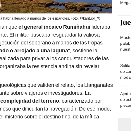
Mega 
a habría llegado a manos de los españoles. Foto: @karitupl_/X
Ju
rman que
el general incaico Rumiñahui
lideraba
te. El militar buscaba resguardar la valiosa
Maste
a ejecución del soberano a manos de las tropas
palab
nuest
rado o arrojado a una laguna
", sostiene la
realizada para privar a los conquistadores de las
Solita
 organizaba la resistencia andina sin revelar
de ca
moda.
demue
queológicas que validen el relato, los Llanganates
te sobre viajeros e investigadores. La
Ajedre
de es
 complejidad del terreno
, caracterizado por
piezas
anoso que dificultan la navegación. De ese modo,
consi
l misterio sobre el destino final de la mítica