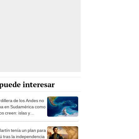
puede interesar
rdillera de los Andes no
na en Sudamérica como
s creen: islas y
ñas submarinas la
tan con la Antártida
artín tenía un plan para
rú tras la independencia