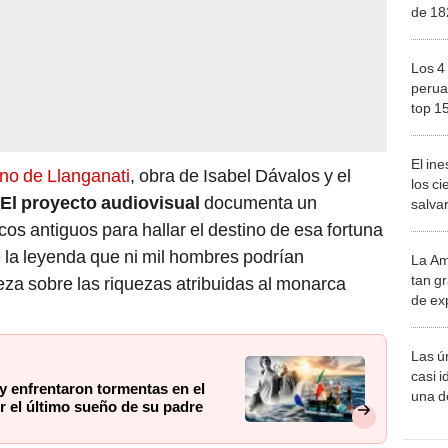
de 18
por un
para 
Los 4
perua
top 1
Sudam
fusion
El in
cultur
no de Llanganati
, obra de Isabel Dávalos y el
los ci
El proyecto audiovisual
documenta un
salvar
reint
cos antiguos para hallar el destino de esa fortuna
salvaj
e la leyenda que ni mil hombres podrían
La Am
desie
tan gr
ieza sobre las riquezas atribuidas al monarca
más v
de ex
encont
podrí
Las ú
sabía
casi i
y enfrentaron tormentas en el
una d
r el último sueño de su padre
muy s