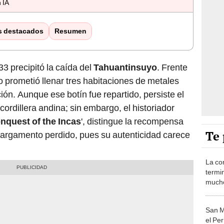
 IA
s destacados
Resumen
33
precipitó la caída del
Tahuantinsuyo
. Frente
o prometió llenar tres habitaciones de metales
ión. Aunque ese botín fue repartido, persiste el
cordillera andina; sin embargo, el historiador
nquest of the Incas
', distingue la recompensa
Te 
 cargamento perdido, pues su autenticidad carece
La co
termi
mucho
monta
conec
San M
el Pe