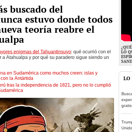
ás buscado del
unca estuvo donde todos
eva teoría reabre el
hualpa
¿QUÉ
yores enigmas del Tahuantinsuyo
: qué ocurrió con el
LO Q
ESPI
r a Atahualpa y por qué su paradero sigue siendo un
SAN
mina en Sudamérica como muchos creen: islas y
LO
con la Antártida
erú tras la independencia de 1821, pero no lo cumplió
 Sudamérica
Busca
exper
grati
para 
otros
Trump
un re
Unido