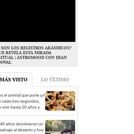
 SON LOS REGISTROS AKÁSHICOS?
UE REVELA ESTA MIRADA
RITUAL | ASTROMOOD CON JHAN
DOVAL
 MÁS VISTO
LO ÚLTIMO
es el animal que pone un
 cada tres segundos,
1
 vivir hasta 50 años y
 en casi todo el planeta,
to en la Antártida
40 años devolvieron un
salvaje al desierto y hoy