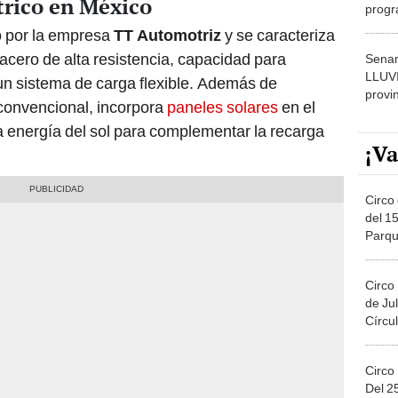
trico en México
progr
dónde
o por la empresa
TT Automotriz
y se caracteriza
acero de alta resistencia, capacidad para
Senam
LLUV
un sistema de carga flexible. Además de
provi
 convencional, incorpora
paneles solares
en el
 energía del sol para complementar la recarga
¡Va
Circo 
del 15
Parqu
Migue
Circo
de Jul
Círcul
Circo
Del 2