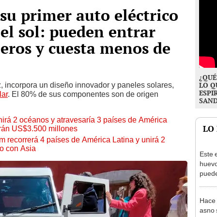
su primer auto eléctrico
el sol: pueden entrar
jeros y cuesta menos de
¿QUÉ
, incorpora un diseño innovador y paneles solares,
LO Q
ESPI
lar
. El 80% de sus componentes son de origen
SAN
irá 2 océanos y atravesaría 3 países de América
LO
irán US$3.500 millones
m recorrerá 4 países de América Latina y unirá 2
io con Asia
Este 
huevo
puede
habita
excep
Hace 
asno 