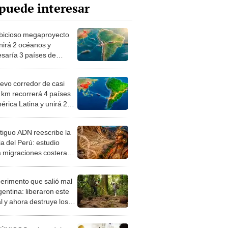
puede interesar
bicioso megaproyecto
nirá 2 océanos y
esaría 3 países de
ca Latina con apoyo de
: invertirán US$3.500
evo corredor de casi
nes
 km recorrerá 4 países
érica Latina y unirá 2
os para fortalecer el
cio con Asia
tiguo ADN reescribe la
ia del Perú: estudio
a migraciones costeras
s de 700 km siglos
de los incas
perimento que salió mal
gentina: liberaron este
l y ahora destruye los
es milenarios de la
onia