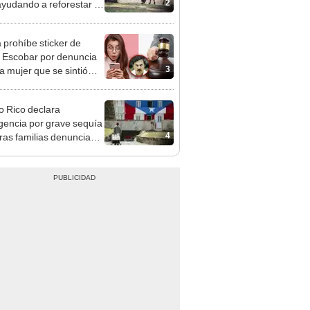
2
ayudando a reforestar el
stema de forma natural
 prohíbe sticker de
 Escobar por denuncia
3
a mujer que se sintió
iamente amenazada"
o Rico declara
encia por grave sequía
4
ras familias denuncian
ías sin agua en sectores