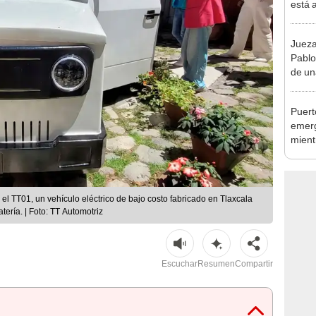
está 
ecosi
Jueza
Pablo
de un
"ser
Puert
emerg
mient
118 d
l TT01, un vehículo eléctrico de bajo costo fabricado en Tlaxcala
tería. | Foto: TT Automotriz
Escuchar
Resumen
Compartir