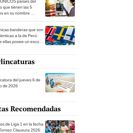
 ÚNICOS países del
 que tienen las 5
es en su nombre:
ca cuenta con uno
nicas banderas que son
dénticas a la de Perú:
e ellas posee un escudo
imilar
lincaturas
ncatura del jueves 6 de
o de 2026
tas Recomendadas
os de Liga 1 en la fecha
 Torneo Clausura 2026: