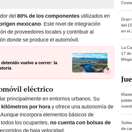
Costa
dor del
80% de los componentes
utilizados en
Gran 
origen mexicano
. Este nivel de integración
del 10
en el
ón de proveedores locales y contribuir al
ión donde se produce el automóvil.
La Ca
17 de 
Mega 
detenido vuelve a correr: la
storia
Ju
omóvil eléctrico
Maste
lar principalmente en entornos urbanos. Su
palab
 kilómetros por hora
y ofrece una autonomía de
nuest
 Aunque incorpora elementos básicos de
 todos los ocupantes,
no cuenta con bolsas de
Solita
de ca
 recorridos de baja velocidad.