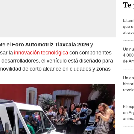
Te 
El am
que u
atrav
Améri
nte el
Foro Automotriz Tlaxcala 2026
y
China
Un nu
millo
sar la
innovación tecnológica
con componentes
4.000
 desarrolladores, el vehículo está diseñado para
de Am
océan
movilidad de corto alcance en ciudades y zonas
comer
Un an
histor
revel
de má
antes 
El ex
en Ar
anima
bosqu
Patag