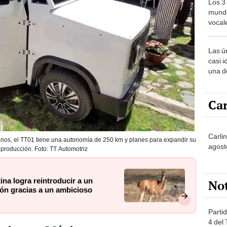
Los 3
mundo
vocal
Améri
Las ú
casi i
una d
muy s
Car
Carli
nos, el TT01 tiene una autonomía de 250 km y planes para expandir su
agost
 producción. Foto: TT Automotriz
ina logra reintroducir a un
No
ión gracias a un ambicioso
Partid
4 del