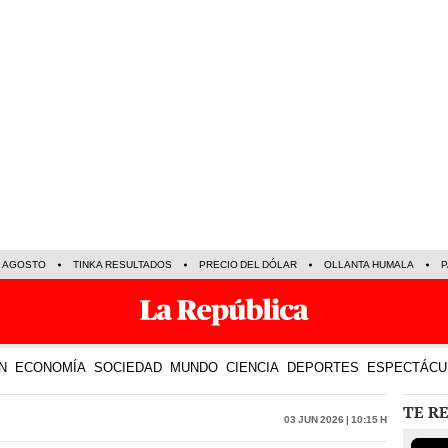
E AGOSTO
TINKA RESULTADOS
PRECIO DEL DÓLAR
OLLANTA HUMALA
P
N
ECONOMÍA
SOCIEDAD
MUNDO
CIENCIA
DEPORTES
ESPECTÁCU
TE R
03 Jun 2026 | 10:15 h