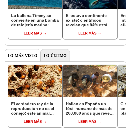
La ballena Timmy se
El octavo continente
Ensay
convierte en una bomba
existe: científicos
inter
de relojería marina:
revelan que 94% está
efica
expertos advierten
bajo el Pacífico y
comb
LEER MÁS
LEER MÁS
riesgos para el
redefine los mapas de la
próst
ecosistema tras su
Tierra
meno
estallido
meno
LO MÁS VISTO
LO ÚLTIMO
El verdadero rey de la
Hallan en España un
Cient
reproducción no es el
fósil humano de más de
en la
conejo: este animal
200.000 años que revela
plant
pone un huevo cada
una evolución más
de añ
LEER MÁS
LEER MÁS
tres segundos, vive
compleja de lo esperado
cómo
hasta 50 años y solo no
del J