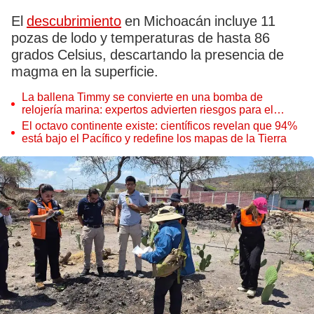
El
descubrimiento
en Michoacán incluye 11
pozas de lodo y temperaturas de hasta 86
grados Celsius, descartando la presencia de
magma en la superficie.
La ballena Timmy se convierte en una bomba de
relojería marina: expertos advierten riesgos para el
ecosistema tras su estallido
El octavo continente existe: científicos revelan que 94%
está bajo el Pacífico y redefine los mapas de la Tierra