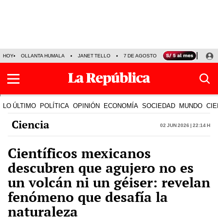
HOY
OLLANTA HUMALA
JANET TELLO
7 DE AGOSTO
TINKA RESULTADOS
LO ÚLTIMO
POLÍTICA
OPINIÓN
ECONOMÍA
SOCIEDAD
MUNDO
CIE
Ciencia
02 Jun 2026 | 22:14 h
Científicos mexicanos
descubren que agujero no es
un volcán ni un géiser: revelan
fenómeno que desafía la
naturaleza