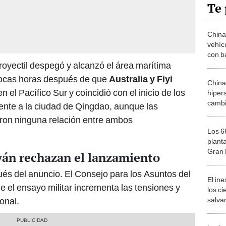
Te 
China
vehíc
con b
proyectil despegó y alcanzó el área marítima
recor
una s
 pocas horas después de que
Australia y Fiyi
China
el Pacífico Sur y coincidió con el inicio de los
hiper
cambi
ente a la ciudad de Qingdao, aunque las
confir
eron ninguna relación entre ambos
EE.UU
Los 6
plant
Gran 
wán rechazan el lanzamiento
tiene
más r
ués del anuncio. El Consejo para los Asuntos del
El in
natur
 el ensayo militar incrementa las tensiones y
los ci
salvar
onal.
reint
salvaj