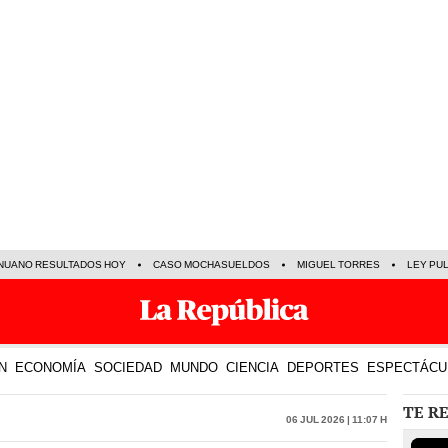
NUANO RESULTADOS HOY
CASO MOCHASUELDOS
MIGUEL TORRES
LEY PU
N
ECONOMÍA
SOCIEDAD
MUNDO
CIENCIA
DEPORTES
ESPECTÁCU
TE R
06 Jul 2026 | 11:07 h