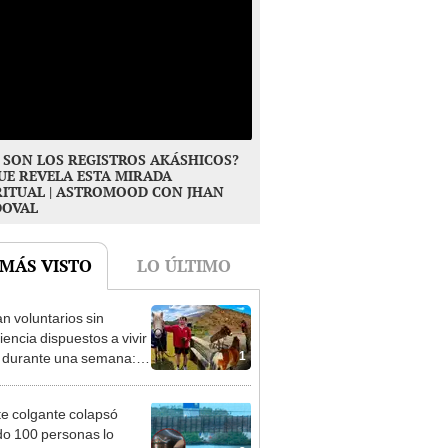
 SON LOS REGISTROS AKÁSHICOS?
UE REVELA ESTA MIRADA
RITUAL | ASTROMOOD CON JHAN
DOVAL
 MÁS VISTO
LO ÚLTIMO
n voluntarios sin
iencia dispuestos a vivir
1
s durante una semana:
cuidar caballos, burros y
 animales rescatados en
e colgante colapsó
fugio por 2 horas
o 100 personas lo