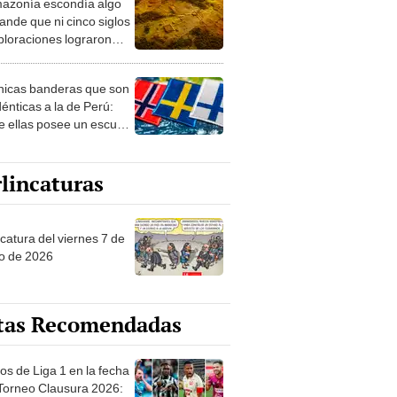
azonía escondía algo
rto en un paisaje con
ande que ni cinco siglos
ida
ploraciones lograron
rarlo: el hallazgo
a cambiar todo lo que se
nicas banderas que son
 sobre su pasado
dénticas a la de Perú:
e ellas posee un escudo
imilar
lincaturas
catura del viernes 7 de
o de 2026
tas Recomendadas
os de Liga 1 en la fecha
 Torneo Clausura 2026: