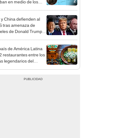
2
ban en medio de los
jos del Carnaval de
 y China defienden al
 tras amenaza de
3
eles de Donald Trump:
uscamos confrontación"
país de América Latina
 2 restaurantes entre los
4
s legendarios del
, según Taste Atlas