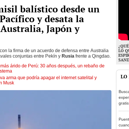
isil balístico desde un
Pacífico y desata la
Australia, Japón y
¿QUÉ
con la firma de un acuerdo de defensa entre Australia
LO Q
ESPI
navales conjuntas entre Pekín y
Rusia
frente a Qingdao.
SAN
to más árido de Perú: 30 años después, un rebaño de
istema
LO
a arma que podría apagar el internet satelital y
on Musk
Busca
exper
grati
para 
otros
Puent
un re
cuand