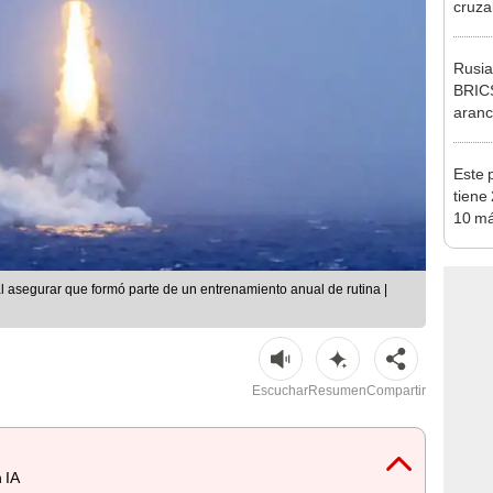
cruza
feste
Brasil
Rusia
BRICS
aranc
"No b
Este 
tiene
10 má
mundo
al asegurar que formó parte de un entrenamiento anual de rutina |
Escuchar
Resumen
Compartir
 IA