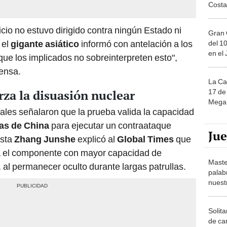
Costa
icio no estuvo dirigido contra ningún Estado ni
Gran 
 el
gigante asiático
informó con antelación a los
del 10
en el
ue los implicados no sobreinterpreten esto",
ensa.
La Ca
rza la disuasión nuclear
17 de 
Mega 
iales señalaron que la prueba valida la capacidad
as de China
para ejecutar un contraataque
Ju
ista
Zhang Junshe
explicó al
Global Times
que
a el componente con mayor capacidad de
Maste
, al permanecer oculto durante largas patrullas.
palab
nuest
Solita
de ca