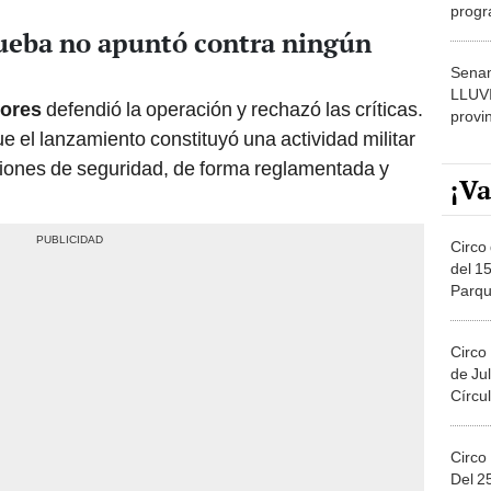
progr
dónde
rueba no apuntó contra ningún
Senam
LLUV
iores
defendió la operación y rechazó las críticas.
provi
e el lanzamiento constituyó una actividad militar
iciones de seguridad, de forma reglamentada y
¡Va
Circo 
del 15
Parqu
Migue
Circo
de Jul
Círcul
Circo
Del 2