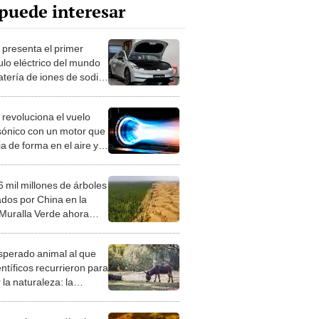
puede interesar
 presenta el primer
ulo eléctrico del mundo
atería de iones de sodio:
re 400 kilómetros con
ola carga
 revoluciona el vuelo
sónico con un motor que
a de forma en el aire y
ma su poder militar ante
. y Rusia
6 mil millones de árboles
ados por China en la
Muralla Verde ahora
n un problema: crecen
ápido que los bosques
esperado animal al que
ales
entíficos recurrieron para
 la naturaleza: la
roducción de un asno
e está convirtiendo el