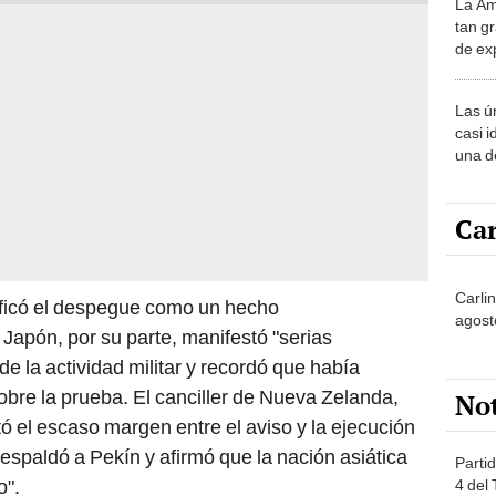
La Am
desie
tan gr
más v
de ex
encont
podrí
Las ú
sabía
casi i
una d
muy s
Car
Carlin
lificó el despegue como un hecho
agost
. Japón, por su parte, manifestó "serias
e la actividad militar y recordó que había
sobre la prueba. El canciller de Nueva Zelanda,
No
ó el escaso margen entre el aviso y la ejecución
espaldó a Pekín y afirmó que la nación asiática
Partid
o".
4 del