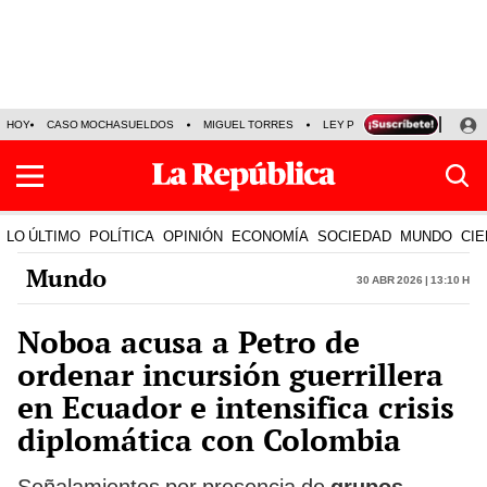
HOY
CASO MOCHASUELDOS
MIGUEL TORRES
LEY PULPÍN
PRECIO DEL
LO ÚLTIMO
POLÍTICA
OPINIÓN
ECONOMÍA
SOCIEDAD
MUNDO
CIE
Mundo
30 Abr 2026 | 13:10 h
Noboa acusa a Petro de
ordenar incursión guerrillera
en Ecuador e intensifica crisis
diplomática con Colombia