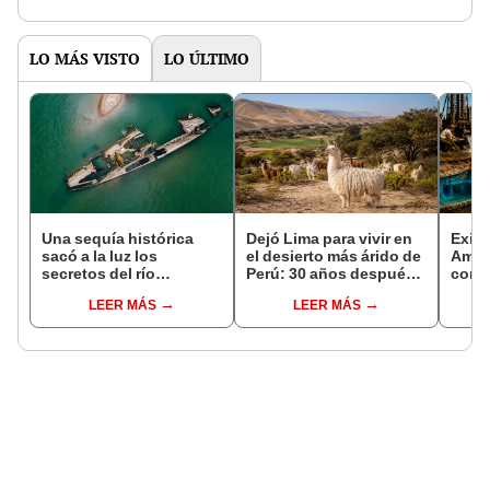
en 2027
LO MÁS VISTO
LO ÚLTIMO
Una sequía histórica
Dejó Lima para vivir en
Exist
sacó a la luz los
el desierto más árido de
Amér
secretos del río
Perú: 30 años después,
comp
Danubio: barcos de la
un rebaño de llamas
reser
LEER MÁS
LEER MÁS
Segunda Guerra
creó un sorprendente
descu
Mundial, fósiles de
ecosistema
accid
mamut y más
su ob