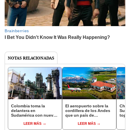
NOTAS RELACIONADAS
Colombia toma la
El aeropuerto sobre la
Chile
delantera en
cordillera de los Andes
Sudam
Sudamérica con nueva
que un país de
top 2
planta de industria
Sudamérica moderniza
ciud
LEER MÁS
LEER MÁS
clave: producirá 1.000
con más de US$30
en el
toneladas diarias
millones e inaugurará
vista