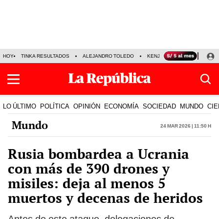
HOY
TINKA RESULTADOS
ALEJANDRO TOLEDO
KENJI FUJIMORI
PRECIO
LO ÚLTIMO
POLÍTICA
OPINIÓN
ECONOMÍA
SOCIEDAD
MUNDO
CIE
Mundo
24 Mar 2026 | 11:50 h
Rusia bombardea a Ucrania
con más de 390 drones y
misiles: deja al menos 5
muertos y decenas de heridos