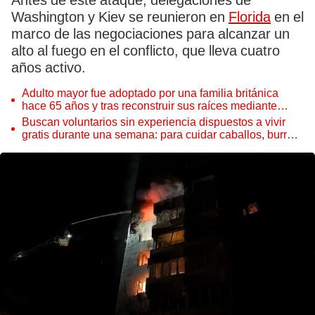
Antes de este ataque, delegaciones de
Washington y Kiev se reunieron en
Florida
en el
marco de las negociaciones para alcanzar un
alto al fuego en el conflicto, que lleva cuatro
años activo.
Adulto mayor fue adoptado por una familia británica
hace 65 años y tras reconstruir sus raíces mediante
ADN ocurre lo inesperado: “Fue como encontrar una
Buscan voluntarios sin experiencia dispuestos a vivir
aguja en un pajar”
gratis durante una semana: para cuidar caballos, burros
y otros animales rescatados en un refugio por 2 horas