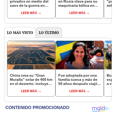
privados en medio del
en Rusia clave para su
"pró
caos de la guerra en
maquinaria bélica en
milit
Europa
una jornada de drones
Orien
LEER MÁS
LEER MÁS
que deja cuatro muertos
EE.UU
camb
frent
LO MÁS VISTO
LO ÚLTIMO
China crea su “Gran
Fue adoptada por una
Busca
Muralla” solar de 400 km
familia sueca y más de
expe
en el desierto: incluye
50 años después viajó a
a viv
una central con forma
Sudamérica en busca de
una 
LEER MÁS
LEER MÁS
de caballo visible desde
sus raíces: "Encontré
cuida
el espacio
esa parte faltante"
y otr
resc
refug