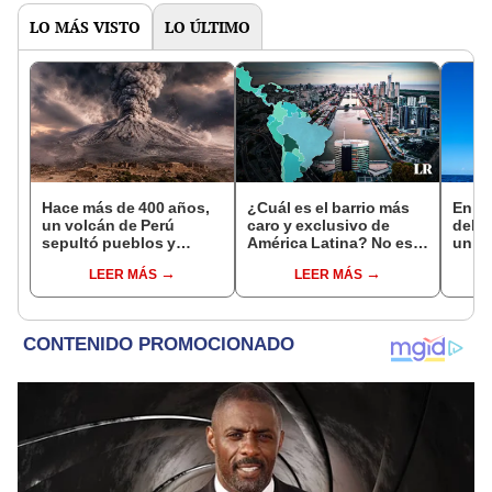
LO MÁS VISTO
LO ÚLTIMO
Hace más de 400 años,
¿Cuál es el barrio más
En es
un volcán de Perú
caro y exclusivo de
del P
sepultó pueblos y
América Latina? No está
un in
provocó uno de los
en Chile ni México
se cr
LEER MÁS
LEER MÁS
veranos más fríos de la
años
historia: sigue bajo
monitoreo