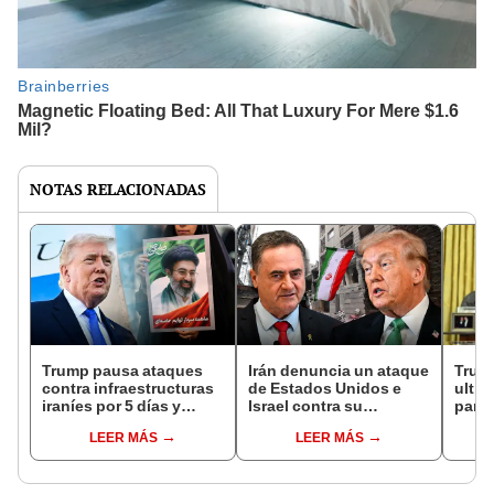
NOTAS RELACIONADAS
Trump pausa ataques
Irán denuncia un ataque
Trump
contra infraestructuras
de Estados Unidos e
ultim
iraníes por 5 días y
Israel contra su
para 
asegura que Teherán
instalación nuclear de
de Or
LEER MÁS
LEER MÁS
"realmente quiere llegar
Natanz
aniqu
a un acuerdo"
de en