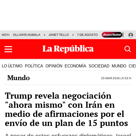
HOY
OLLANTA HUMALA
JANET TELLO
7 DE AGOSTO
TINKA RESULTADOS
LO ÚLTIMO
POLÍTICA
OPINIÓN
ECONOMÍA
SOCIEDAD
MUNDO
CIE
Mundo
25 Mar 2026 | 8:52 h
Trump revela negociación
"ahora mismo" con Irán en
medio de afirmaciones por el
envío de un plan de 15 puntos