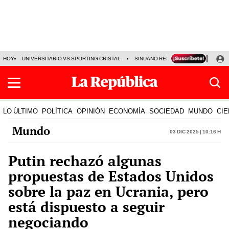
HOY
UNIVERSITARIO VS SPORTING CRISTAL
SINUANO RESULTADOS HOY
CA
LO ÚLTIMO
POLÍTICA
OPINIÓN
ECONOMÍA
SOCIEDAD
MUNDO
CIE
Mundo
03 Dic 2025 | 10:16 h
Putin rechazó algunas
propuestas de Estados Unidos
sobre la paz en Ucrania, pero
está dispuesto a seguir
negociando