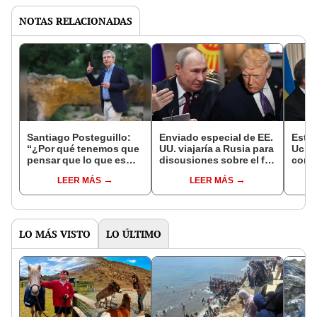
NOTAS RELACIONADAS
Santiago Posteguillo:
Enviado especial de EE.
Esta
“¿Por qué tenemos que
UU. viajaría a Rusia para
Ucra
pensar que lo que es
discusiones sobre el fin
conv
popular nunca va a ser
de la guerra con Ucrania
produ
LEER MÁS
LEER MÁS
parte del canon
para 
literario?”
guerr
LO MÁS VISTO
LO ÚLTIMO