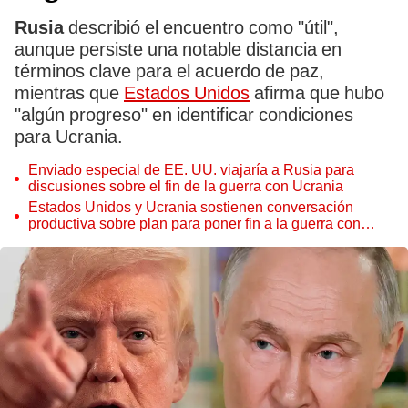
Rusia
describió el encuentro como "útil",
aunque persiste una notable distancia en
términos clave para el acuerdo de paz,
mientras que
Estados Unidos
afirma que hubo
"algún progreso" en identificar condiciones
para Ucrania.
Enviado especial de EE. UU. viajaría a Rusia para
discusiones sobre el fin de la guerra con Ucrania
Estados Unidos y Ucrania sostienen conversación
productiva sobre plan para poner fin a la guerra con
Rusia