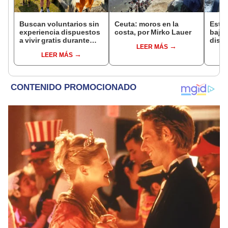
Buscan voluntarios sin
Ceuta: moros en la
Este 
experiencia dispuestos
costa, por Mirko Lauer
bajo 
a vivir gratis durante
diseñ
LEER MÁS
una semana: para
una g
LEER MÁS
cuidar caballos, burros
tiene
y otros animales
rescatados en un
refugio por 2 horas