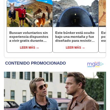
Buscan voluntarios sin
Este búnker está oculto
Esta 
experiencia dispuestos
bajo una montaña y fue
por l
a vivir gratis durante
diseñado para resistir
escar
una semana: para
una guerra nuclear:
en un
LEER MÁS
LEER MÁS
cuidar caballos, burros
tiene 15 edificios
antig
y otros animales
respu
rescatados en un
sorp
refugio por 2 horas