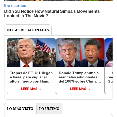
NOTAS RELACIONADAS
Tropas de EE. UU. llegan
Donald Trump anuncia
"La t
a Israel para vigilar el
aranceles adicionales
pagar
alto el fuego con Hamás
del 100% sobre China a
Gust
en Gaza como parte del
partir del 1 noviembre
contr
LEER MÁS
LEER MÁS
acuerdo promovido por
tras 
Trump
presi
LO MÁS VISTO
LO ÚLTIMO