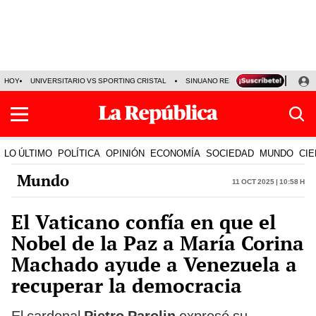
HOY
UNIVERSITARIO VS SPORTING CRISTAL
SINUANO RESULTADOS HOY
CA
LO ÚLTIMO
POLÍTICA
OPINIÓN
ECONOMÍA
SOCIEDAD
MUNDO
CIE
Mundo
11 Oct 2025 | 10:58 h
El Vaticano confía en que el
Nobel de la Paz a María Corina
Machado ayude a Venezuela a
recuperar la democracia