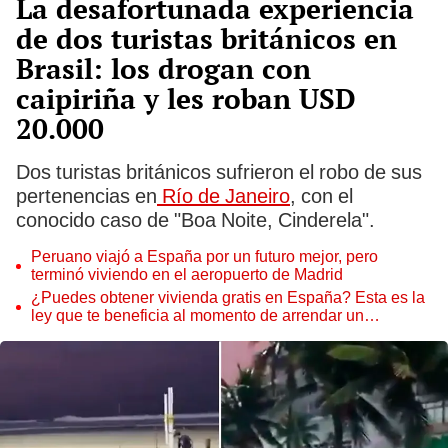
La desafortunada experiencia
de dos turistas británicos en
Brasil: los drogan con
caipiriña y les roban USD
20.000
Dos turistas británicos sufrieron el robo de sus
pertenencias en
Río de Janeiro
, con el
conocido caso de "Boa Noite, Cinderela".
Peruano viajó a España por un futuro mejor, pero
terminó viviendo en el aeropuerto de Madrid
¿Puedes obtener vivienda gratis en España? Esta es la
ley que te beneficia al momento de arrendar un
inmueble