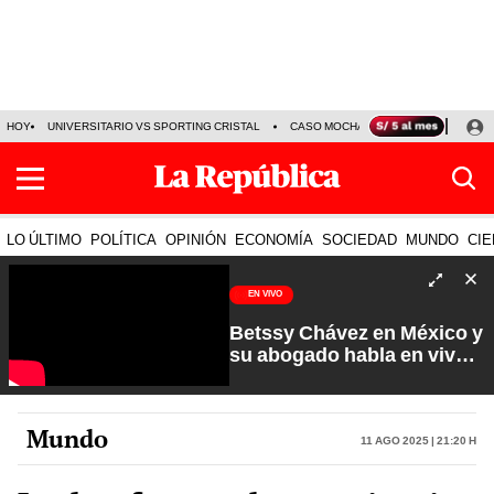
HOY
UNIVERSITARIO VS SPORTING CRISTAL
CASO MOCHASUELDOS
MIGUEL
LO ÚLTIMO
POLÍTICA
OPINIÓN
ECONOMÍA
SOCIEDAD
MUNDO
CIE
EN VIVO
Betssy Chávez en México y
su abogado habla en vivo |
Que No Se Te Olvide con
Carlos Cornejo
Mundo
11 Ago 2025 | 21:20 h