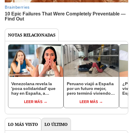
NOTAS RELACIONADAS
Venezolana revela la
Peruano viajó a España
¿Pue
'poca solidaridad' que
por un futuro mejor,
vivie
hay en España, a
pero terminó viviendo
Españ
diferencia de
en el aeropuerto de
que t
LEER MÁS
LEER MÁS
Latinoamérica: "Cultura
Madrid
mome
del no servicio"
inmu
LO MÁS VISTO
LO ÚLTIMO