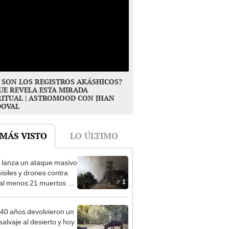
 SON LOS REGISTROS AKÁSHICOS?
UE REVELA ESTA MIRADA
RITUAL | ASTROMOOD CON JHAN
DOVAL
 MÁS VISTO
LO ÚLTIMO
 lanza un ataque masivo
isiles y drones contra
1
 al menos 21 muertos y
e 50 heridos
40 años devolvieron un
salvaje al desierto y hoy