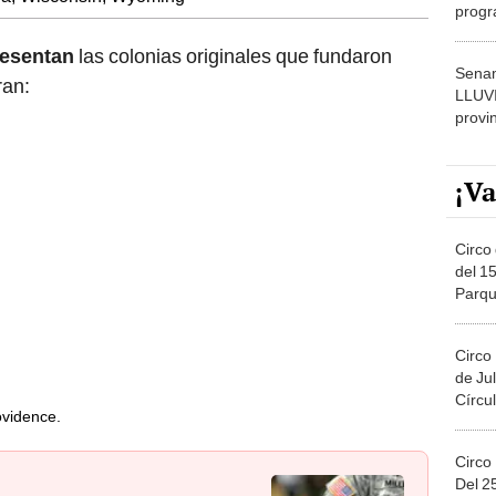
progr
dónde
resentan
las colonias originales que fundaron
Senam
ran:
LLUV
provi
¡Va
Circo 
del 15
Parqu
Migue
Circo
de Jul
Círcul
ovidence.
Circo
Del 2