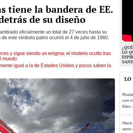
s tiene la bandera de EE.
detrás de su diseño
ambiado oficialmente un total de 27 veces hasta su
 de este símbolo patrio ocurrió el 4 de julio de 1960.
¿QUÉ
LO Q
es y sigue siendo un enigma: el misterio oculto tras
ESPI
el mundo
SAN
mente igual a la de Estados Unidos y pocos saben la
LO
Rusia
con m
Kiev:
más d
Hace 
asno 