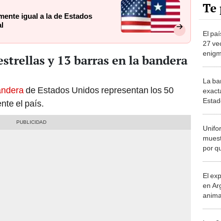
Te 
mente igual a la de Estados
l
El pa
27 ve
enigma
estrellas y 13 barras en la bandera
uno d
famos
La ba
andera
de Estados Unidos representan los 50
exact
Estad
te el país.
saben
Unifo
muest
por q
este 
El ex
en Ar
anima
bosqu
Patag