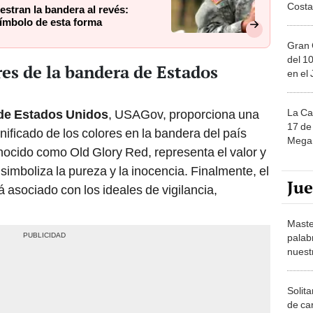
Costa
stran la bandera al revés:
símbolo de esta forma
Gran 
del 10
res de la bandera de Estados
en el
La Ca
de Estados Unidos
, USAGov, proporciona una
17 de 
gnificado de los colores en la bandera del país
Mega 
onocido como Old Glory Red, representa el valor y
, simboliza la pureza y la inocencia. Finalmente, el
Ju
á asociado con los ideales de vigilancia,
Maste
palab
nuest
Solita
de ca