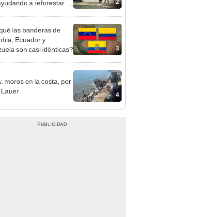
2
ayudando a reforestar el
stema de forma natural
qué las banderas de
bia, Ecuador y
3
uela son casi idénticas?
: moros en la costa, por
 Lauer
4