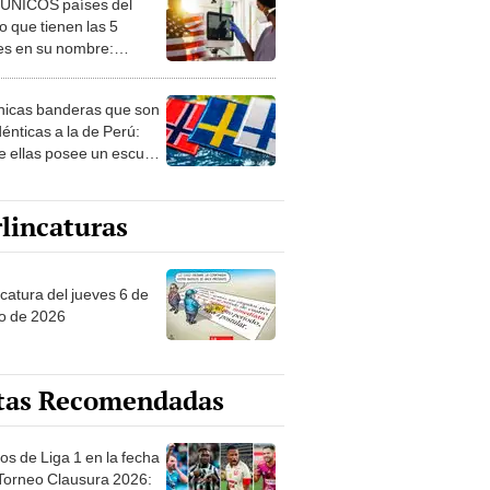
 ÚNICOS países del
 que tienen las 5
es en su nombre:
ca cuenta con uno
nicas banderas que son
dénticas a la de Perú:
e ellas posee un escudo
imilar
lincaturas
ncatura del jueves 6 de
o de 2026
tas Recomendadas
os de Liga 1 en la fecha
 Torneo Clausura 2026: