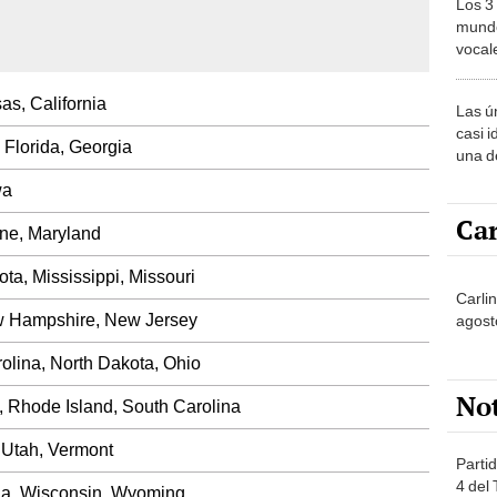
Los 3
mundo
vocal
Améri
as, California
Las ú
casi i
 Florida, Georgia
una d
muy s
wa
Car
ine, Maryland
ta, Mississippi, Missouri
Carli
w Hampshire, New Jersey
agost
olina, North Dakota, Ohio
No
 Rhode Island, South Carolina
 Utah, Vermont
Partid
4 del
nia, Wisconsin, Wyoming