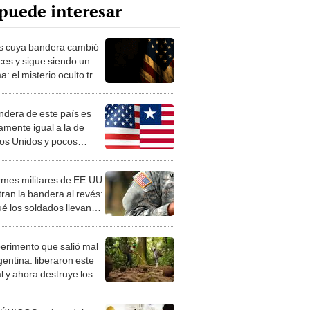
puede interesar
ís cuya bandera cambió
ces y sigue siendo un
: el misterio oculto tras
e los íconos más
os del mundo
ndera de este país es
amente igual a la de
os Unidos y pocos
 la razón real
rmes militares de EE.UU.
ran la bandera al revés:
ué los soldados llevan
símbolo de esta forma
perimento que salió mal
gentina: liberaron este
l y ahora destruye los
es milenarios de la
onia