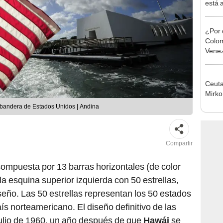
está 
ecosi
¿Por 
Colom
Venez
Ceuta
Mirko
la bandera de Estados Unidos | Andina
Compartir
compuesta por 13 barras horizontales (de color
la esquina superior izquierda con 50 estrellas,
iseño. Las 50 estrellas representan los 50 estados
s norteamericano. El diseño definitivo de las
 julio de 1960, un año después de que
Hawái
se