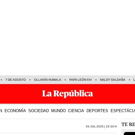
7 DE AGOSTO
OLLANTA HUMALA
PAPA LEÓN XIV
NALDY SALDAÑA
N
ECONOMÍA
SOCIEDAD
MUNDO
CIENCIA
DEPORTES
ESPECTÁCU
TE R
04 Jul 2025 | 19:30 h