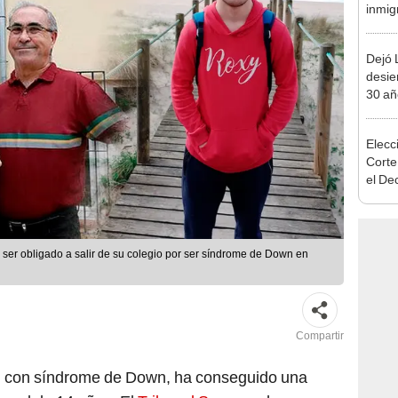
inmig
Latin
puede
Dejó L
EEU
desie
30 añ
de ll
sorpr
Elecc
Corte
el De
una s
elecc
Nobo
ser obligado a salir de su colegio por ser síndrome de Down en
Compartir
l
con síndrome de Down, ha conseguido una
 legal de 14 años. El
Tribunal Supremo
ha