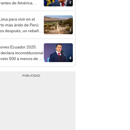
2
rantes de América
a siguen con TPS y no
n ser deportados de
ima para vivir en el
U
rto más árido de Perú:
3
os después, un rebaño
amas creó un
endente ecosistema
iones Ecuador 2025:
 declara inconstitucional
4
creto 500 a menos de
emana para las
iones: ¿revés para
a?