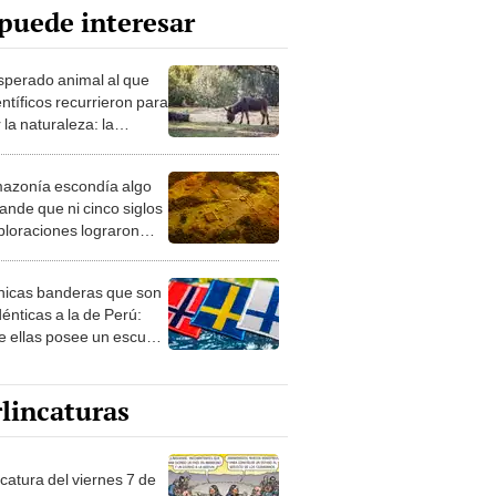
puede interesar
esperado animal al que
entíficos recurrieron para
 la naturaleza: la
roducción de un asno
e está convirtiendo el
azonía escondía algo
rto en un paisaje con
ande que ni cinco siglos
ida
ploraciones lograron
rarlo: el hallazgo
a cambiar todo lo que se
nicas banderas que son
 sobre su pasado
dénticas a la de Perú:
e ellas posee un escudo
imilar
lincaturas
catura del viernes 7 de