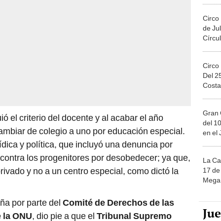
Circo
de Jul
Círcul
Circo
Del 2
Costa
Gran 
ió el criterio del docente y al acabar el año
del 10
mbiar de colegio a uno por educación especial.
en el
dica y política, que incluyó una denuncia por
contra los progenitores por desobedecer; ya que,
La Ca
rivado y no a un centro especial, como dictó la
17 de 
Mega 
ña por parte del
Comité de Derechos de las
Ju
 la ONU
, dio pie a que el
Tribunal Supremo