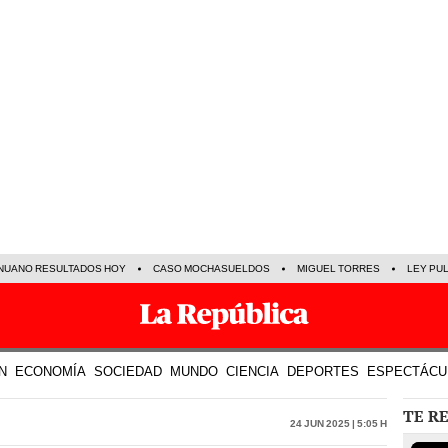
NUANO RESULTADOS HOY
CASO MOCHASUELDOS
MIGUEL TORRES
LEY PU
N
ECONOMÍA
SOCIEDAD
MUNDO
CIENCIA
DEPORTES
ESPECTÁCU
TE R
24 Jun 2025 | 5:05 h