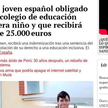
l joven español obligado
 colegio de educación
era niño y que recibirá
e 25.000 euros
¿QUÉ
n, recibirá una indemnización tras una sentencia del
LO Q
ESPI
olación de su derecho a una educación inclusiva. El
SAN
España
.
to más árido de Perú: 30 años después, un rebaño de
LO
istema
a arma que podría apagar el internet satelital y
on Musk
Busca
exper
grati
para 
otros
Duro 
un re
USCIS