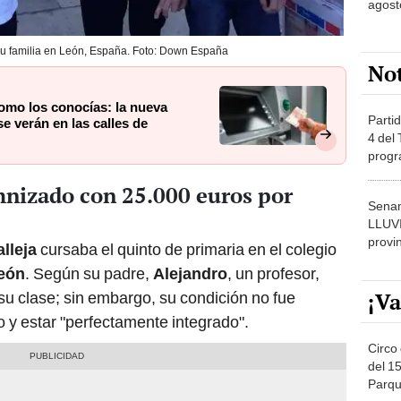
agost
su familia en León, España. Foto: Down España
No
omo los conocías: la nueva
Partid
e verán en las calles de
4 del
progr
dónde
mnizado con 25.000 euros por
Senam
LLUV
provi
lleja
cursaba el quinto de primaria en el colegio
eón
. Según su padre,
Alejandro
, un profesor,
¡Va
su clase; sin embargo, su condición no fue
o y estar "perfectamente integrado".
Circo 
del 15
Parqu
Migue