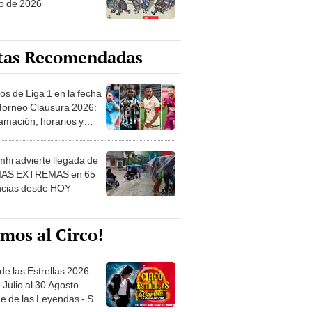
o de 2026
tas Recomendadas
os de Liga 1 en la fecha
 Torneo Clausura 2026:
amación, horarios y
 ver
hi advierte llegada de
IAS EXTREMAS en 65
ncias desde HOY
mos al Circo!
de las Estrellas 2026:
 Julio al 30 Agosto.
e de las Leyendas - San
l