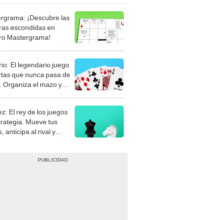
rgrama: ¡Descubre las
ras escondidas en
ro Mastergrama!
rio: El legendario juego
rtas que nunca pasa de
 Organiza el mazo y
stra tu habilidad.
z: El rey de los juegos
trategia. Mueve tus
, anticipa al rival y
gue el jaque mate.