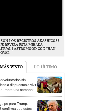
 SON LOS REGISTROS AKÁSHICOS?
UE REVELA ESTA MIRADA
RITUAL | ASTROMOOD CON JHAN
DOVAL
 MÁS VISTO
LO ÚLTIMO
n voluntarios sin
iencia dispuestos a vivir
1
s durante una semana:
cuidar caballos, burros y
 animales rescatados en
golpe para Trump:
fugio por 2 horas
 confirma que estos