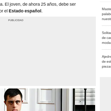
ia. El joven, de ahora 25 años, debe ser
Maste
r el
Estado español
.
palab
nuest
Solita
de ca
moda.
demue
Ajedre
de es
piezas
consi