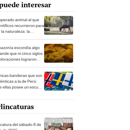
puede interesar
esperado animal al que
entíficos recurrieron para
 la naturaleza: la
roducción de un asno
e está convirtiendo el
azonía escondía algo
rto en un paisaje con
ande que ni cinco siglos
ida
ploraciones lograron
rarlo: el hallazgo
a cambiar todo lo que se
nicas banderas que son
 sobre su pasado
dénticas a la de Perú:
e ellas posee un escudo
imilar
lincaturas
ncatura del sábado 8 de