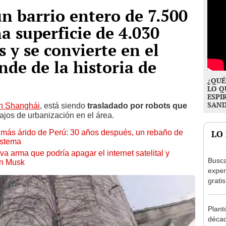
 barrio entero de 7.500
a superficie de 4.030
 y se convierte en el
nde de la historia de
¿QUÉ
LO Q
ESPI
SAN
 en Shanghái
, está siendo
trasladado por robots que
ajos de urbanización en el área.
to más árido de Perú: 30 años después, un rebaño de
LO
istema
a arma que podría apagar el internet satelital y
Busca
on Musk
exper
grati
para 
otros
Plant
un re
décad