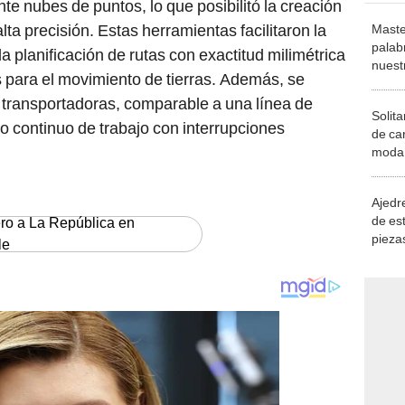
e nubes de puntos, lo que posibilitó la creación
ta precisión. Estas herramientas facilitaron la
Maste
palab
a planificación de rutas con exactitud milimétrica
nuest
s para el movimiento de tierras. Además, se
 transportadoras, comparable a una línea de
Solita
o continuo de trabajo con interrupciones
de ca
moda.
demue
Ajedre
de es
ero a La República en
piezas
le
consi