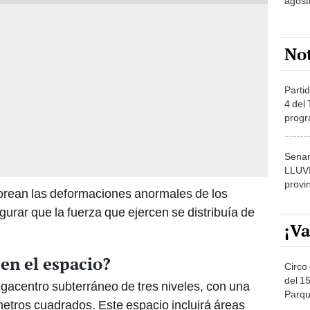
agost
No
Partid
4 del
progr
dónde
Senam
LLUV
provi
orean las deformaciones anormales de los
egurar que la fuerza que ejercen se distribuía de
¡Va
en el espacio?
Circo 
del 15
egacentro subterráneo de tres niveles, con una
Parqu
metros cuadrados. Este espacio incluirá áreas
Migue