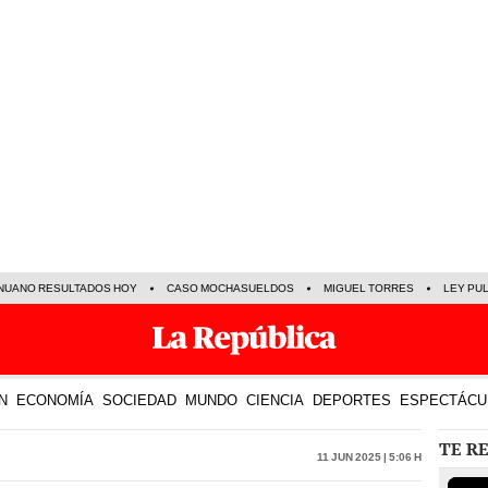
NUANO RESULTADOS HOY
CASO MOCHASUELDOS
MIGUEL TORRES
LEY PU
N
ECONOMÍA
SOCIEDAD
MUNDO
CIENCIA
DEPORTES
ESPECTÁCU
TE R
11 Jun 2025 | 5:06 h