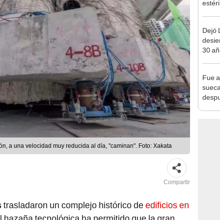
estér
hoy s
Parqu
Dejó L
desie
30 añ
de ll
sorpr
Fue a
sueca
despu
en bu
"Enco
ón, a una velocidad muy reducida al día, "caminan". Foto: Xakata
Compartir
s
trasladaron un complejo histórico de
edificios en
l hazaña tecnológica ha permitido que la gran