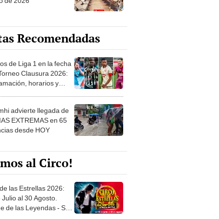
o de 2026
tas Recomendadas
os de Liga 1 en la fecha
 Torneo Clausura 2026:
amación, horarios y
 ver
hi advierte llegada de
IAS EXTREMAS en 65
ncias desde HOY
mos al Circo!
de las Estrellas 2026:
 Julio al 30 Agosto.
e de las Leyendas - San
l