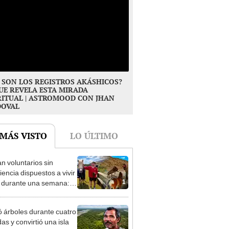
 SON LOS REGISTROS AKÁSHICOS?
UE REVELA ESTA MIRADA
RITUAL | ASTROMOOD CON JHAN
DOVAL
 MÁS VISTO
LO ÚLTIMO
n voluntarios sin
iencia dispuestos a vivir
1
s durante una semana:
cuidar caballos, burros y
 animales rescatados en
ó árboles durante cuatro
fugio por 2 horas
as y convirtió una isla