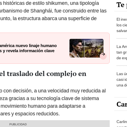
Te 
 históricas de estilo shikumen, una tipología
 urbanismo de Shanghái, fue construido entre las
nto, la estructura abarca una superficie de
El in
los ci
salvar
reint
salvaj
américa nuevo linaje humano
La Am
desie
 y revela información clave
tan gr
más v
de ex
encont
podrí
el traslado del complejo en
Las ú
sabía
casi i
una d
o con decisión, a una velocidad muy reducida al
muy s
leza gracias a su tecnología clave de sistema
Car
el movimiento humano para adaptarse a
lares y espacios reducidos.
Carli