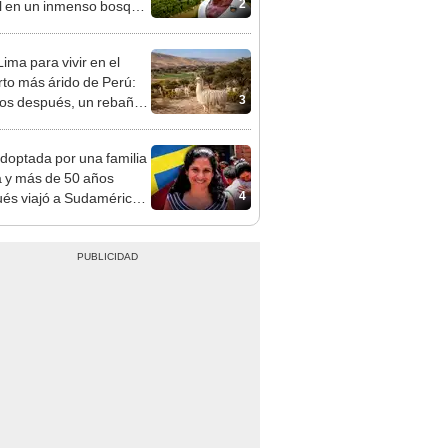
2
il en un inmenso bosque:
upera casi seis veces al
e de las Leyendas.
ima para vivir en el
rto más árido de Perú:
3
os después, un rebaño
amas creó un
endente ecosistema
doptada por una familia
 y más de 50 años
4
és viajó a Sudamérica
sca de sus raíces:
ntré esa parte faltante"