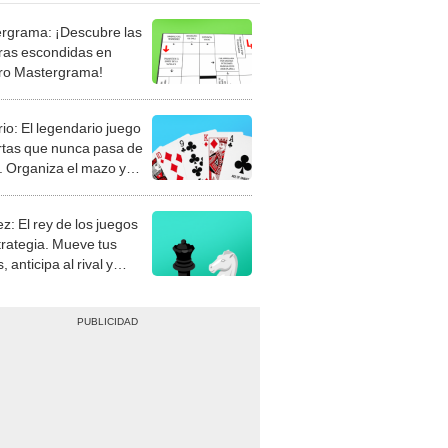
rgrama: ¡Descubre las
ras escondidas en
ro Mastergrama!
rio: El legendario juego
rtas que nunca pasa de
 Organiza el mazo y
stra tu habilidad.
z: El rey de los juegos
trategia. Mueve tus
, anticipa al rival y
gue el jaque mate.