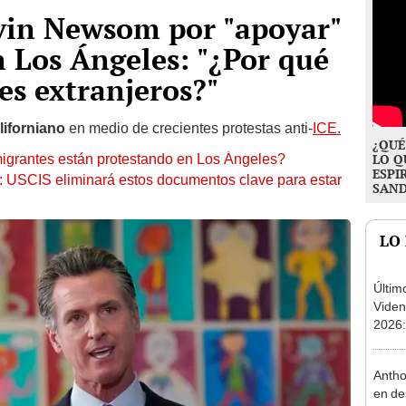
avin Newsom por "apoyar"
n Los Ángeles: "¿Por qué
es extranjeros?"
iforniano
en medio de crecientes protestas anti-
ICE.
¿QUÉ
nmigrantes están protestando en Los Ángeles?
LO Q
ESPI
: USCIS eliminará estos documentos clave para estar
SAN
LO
Últim
Viden
2026:
de tu 
esper
Antho
en de