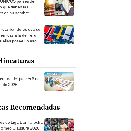
 ÚNICOS países del
 que tienen las 5
es en su nombre:
ca cuenta con uno
nicas banderas que son
dénticas a la de Perú:
e ellas posee un escudo
imilar
lincaturas
ncatura del jueves 6 de
o de 2026
tas Recomendadas
os de Liga 1 en la fecha
 Torneo Clausura 2026: