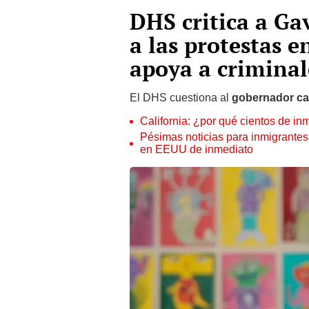
DHS critica a G
a las protestas e
apoya a criminal
El DHS cuestiona al
gobernador cal
California: ¿por qué cientos de i
Pésimas noticias para inmigrantes
en EEUU de inmediato