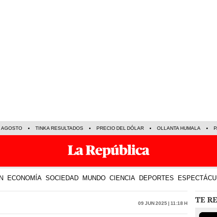
E AGOSTO
TINKA RESULTADOS
PRECIO DEL DÓLAR
OLLANTA HUMALA
P
N
ECONOMÍA
SOCIEDAD
MUNDO
CIENCIA
DEPORTES
ESPECTÁCU
TE R
09 Jun 2025 | 11:18 h