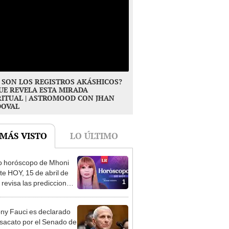
 SON LOS REGISTROS AKÁSHICOS?
UE REVELA ESTA MIRADA
RITUAL | ASTROMOOD CON JHAN
DOVAL
 MÁS VISTO
LO ÚLTIMO
o horóscopo de Mhoni
te HOY, 15 de abril de
1
 revisa las predicciones
signo y entérate si te
a un día afortunado
ny Fauci es declarado
sacato por el Senado de