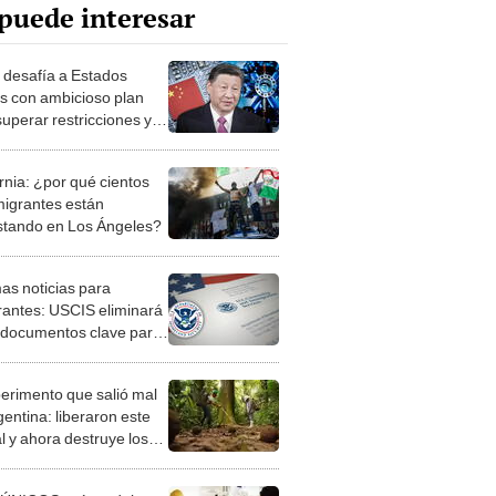
puede interesar
 desafía a Estados
s con ambicioso plan
superar restricciones y
r la innovación en
onductores
rnia: ¿por qué cientos
migrantes están
stando en Los Ángeles?
as noticias para
rantes: USCIS eliminará
 documentos clave para
 en EEUU de inmediato
perimento que salió mal
gentina: liberaron este
l y ahora destruye los
es milenarios de la
onia