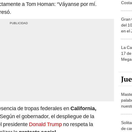
Costa
rectamente a Tom Homan: “Váyanse por mí.
resó.
Gran 
del 10
en el
La Ca
17 de 
Mega 
Ju
Maste
palab
nuest
sencia de tropas federales en
California,
. Según el gobernador, el despliegue de la
Solita
l presidente
Donald Trump
no respeta la
de ca