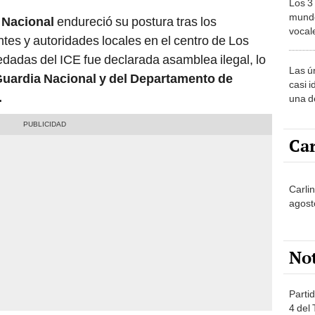
Los 3
mundo
 Nacional
endureció su postura tras los
vocal
tes y autoridades locales en el centro de Los
Améri
edadas del ICE fue declarada asamblea ilegal, lo
Las ú
uardia Nacional y del Departamento de
casi i
.
una d
muy s
Car
Carli
agost
No
Partid
4 del