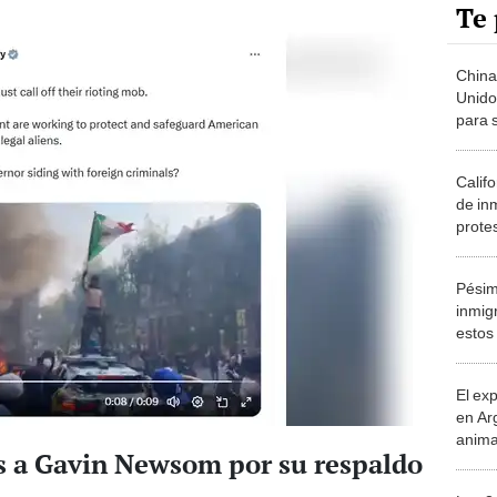
Te 
China
Unido
para 
lidera
semic
Califo
de in
prote
Pésim
inmig
estos
estar
El ex
en Ar
anima
as a Gavin Newsom por su respaldo
bosqu
Patag