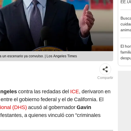
EE.UU
respo
covid
Busca
cuida
anima
Nueva
aloja
El ho
famil
 un escenario ya convulso. | Los Angeles Times
despu
"Sien
madre
Compartir
Ángeles
contra las redadas del
ICE
, derivaron en
ntre el gobierno federal y el de California. El
ional (DHS)
acusó al gobernador
Gavin
festantes, a quienes vinculó con "criminales