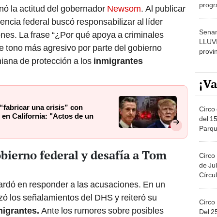
progr
nó la actitud del gobernador
Newsom
. Al publicar
dónde
gencia federal buscó responsabilizar al líder
Senam
iones. La frase “¿Por qué apoya a criminales
LLUV
de tono más agresivo por parte del gobierno
provi
rniana de protección a los
inmigrantes
¡Va
abricar una crisis” con
Circo 
 en California: "Actos de un
del 15
Parqu
Migue
bierno federal y desafía a Tom
Circo
de Jul
Círcul
ardó en responder a las acusaciones. En un
 los señalamientos del DHS y reiteró su
Circo
igrantes.
Ante los rumores sobre posibles
Del 2