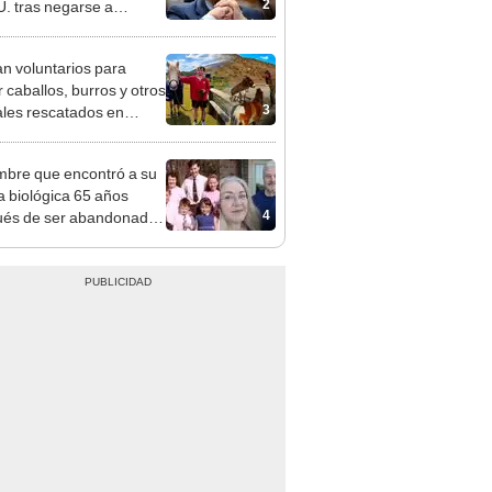
2
. tras negarse a
nder preguntas sobre el
-19
n voluntarios para
r caballos, burros y otros
3
les rescatados en
 Zelanda: ofrecerán
miento gratis
mbre que encontró a su
ia biológica 65 años
4
és de ser abandonado:
to compasión por mi
, hizo lo que pudo"