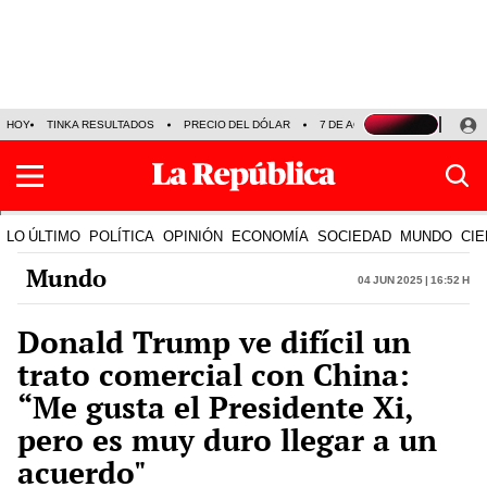
HOY
TINKA RESULTADOS
PRECIO DEL DÓLAR
7 DE AGOSTO
OLLANTA H
LO ÚLTIMO
POLÍTICA
OPINIÓN
ECONOMÍA
SOCIEDAD
MUNDO
CIE
Mundo
04 Jun 2025 | 16:52 h
Donald Trump ve difícil un
trato comercial con China:
“Me gusta el Presidente Xi,
pero es muy duro llegar a un
acuerdo"