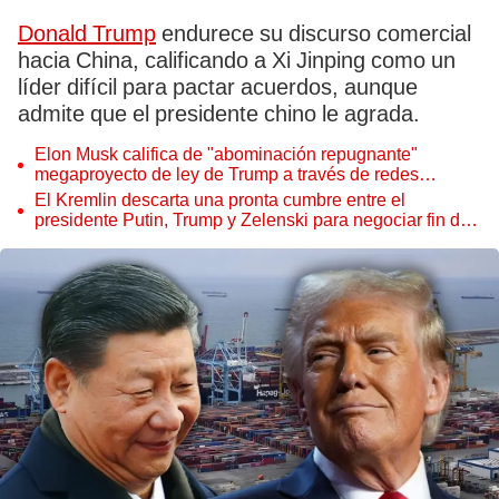
Donald Trump
endurece su discurso comercial
hacia China, calificando a Xi Jinping como un
líder difícil para pactar acuerdos, aunque
admite que el presidente chino le agrada.
Elon Musk califica de "abominación repugnante"
megaproyecto de ley de Trump a través de redes
sociales
El Kremlin descarta una pronta cumbre entre el
presidente Putin, Trump y Zelenski para negociar fin de
la guerra en Ucrania