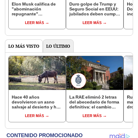
Elon Musk califica de
Duro golpe de Trump y
Homb
"abominación
Seguro Social en EEUU:
Dona
repugnante"
jubilados deben cumplir
incri
megaproyecto de ley de
estas edades para
para
LEER MÁS
LEER MÁS
Trump a través de redes
acceder al beneficio
de EE
sociales
completo
LO MÁS VISTO
LO ÚLTIMO
Hace 40 años
La RAE eliminó 2 letras
Rusia
devolvieron un asno
del abecedario de forma
masiv
salvaje al desierto y hoy
definitiva: el cambio
drone
está ayudando a
que redefine el español
meno
LEER MÁS
LEER MÁS
reforestar el ecosistema
más d
de forma natural