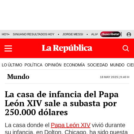
HOY
SINUANO RESULTADOS HOY
JORGE MESSI
ALIANZA LIMA VS SPORT BO
LO ÚLTIMO
POLÍTICA
OPINIÓN
ECONOMÍA
SOCIEDAD
MUNDO
CIE
Mundo
18 May 2025 | 9:40 h
La casa de infancia del Papa
León XIV sale a subasta por
250.000 dólares
La casa donde el
Papa León XIV
vivió durante
su infancia, en Dolton, Chicago, ha sido puesta