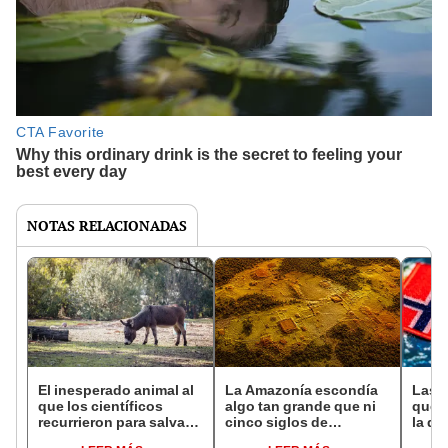
NOTAS RELACIONADAS
El inesperado animal al
La Amazonía escondía
Las 
que los científicos
algo tan grande que ni
que s
recurrieron para salvar
cinco siglos de
la de
la naturaleza: la
exploraciones lograron
pose