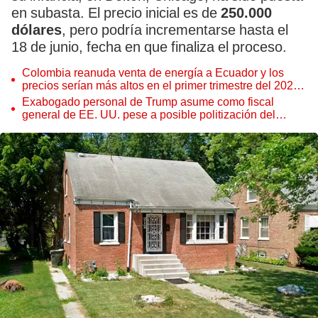
en subasta. El precio inicial es de
250.000
dólares
, pero podría incrementarse hasta el
18 de junio, fecha en que finaliza el proceso.
Colombia reanuda venta de energía a Ecuador y los
precios serían más altos en el primer trimestre del 2027,
según Cenace
Exabogado personal de Trump asume como fiscal
general de EE. UU. pese a posible politización del
Departamento de Justicia