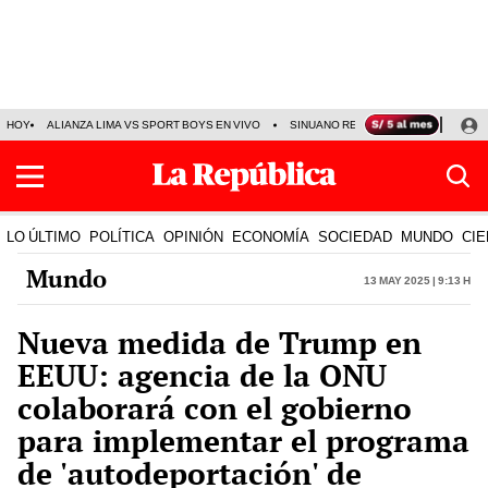
HOY
ALIANZA LIMA VS SPORT BOYS EN VIVO
SINUANO RESULTADOS HOY
JO
LO ÚLTIMO
POLÍTICA
OPINIÓN
ECONOMÍA
SOCIEDAD
MUNDO
CIE
Mundo
13 May 2025 | 9:13 h
Nueva medida de Trump en
EEUU: agencia de la ONU
colaborará con el gobierno
para implementar el programa
de 'autodeportación' de