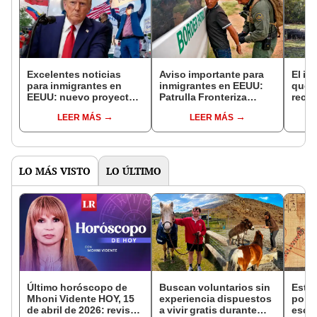
Excelentes noticias
Aviso importante para
El in
para inmigrantes en
inmigrantes en EEUU:
que l
EEUU: nuevo proyecto
Patrulla Fronteriza
recur
de ley evitaría que
arresta a casi 50
la na
LEER MÁS
LEER MÁS
Trump deporte
indocumentados en
reint
extranjeros de esta
este estado
asno 
nacionalidad
convi
en un
vida
LO MÁS VISTO
LO ÚLTIMO
Último horóscopo de
Buscan voluntarios sin
Esta 
Mhoni Vidente HOY, 15
experiencia dispuestos
por l
de abril de 2026: revisa
a vivir gratis durante
escar