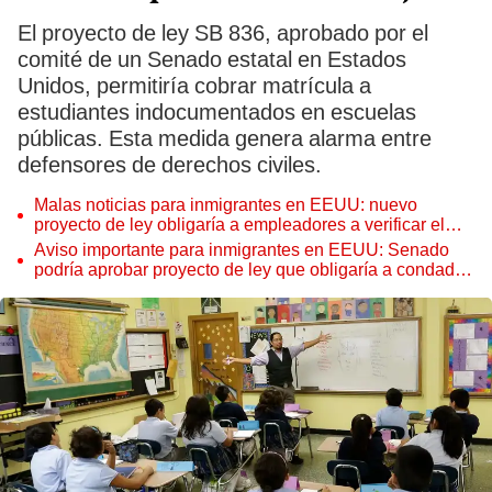
El proyecto de ley SB 836, aprobado por el
comité de un Senado estatal en Estados
Unidos, permitiría cobrar matrícula a
estudiantes indocumentados en escuelas
públicas. Esta medida genera alarma entre
defensores de derechos civiles.
Malas noticias para inmigrantes en EEUU: nuevo
proyecto de ley obligaría a empleadores a verificar el
estatus migratorio de los trabajadores
Aviso importante para inmigrantes en EEUU: Senado
podría aprobar proyecto de ley que obligaría a condados
de este estado a colaborar con ICE