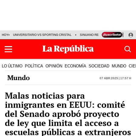
HOY
UNIVERSITARIO VS SPORTING CRISTAL
SINUANO RESULTADOS HOY
CA
LO ÚLTIMO
POLÍTICA
OPINIÓN
ECONOMÍA
SOCIEDAD
MUNDO
CIE
Mundo
07 Abr 2025 | 17:57 h
Malas noticias para
inmigrantes en EEUU: comité
del Senado aprobó proyecto
de ley que limita el acceso a
escuelas públicas a extranjeros