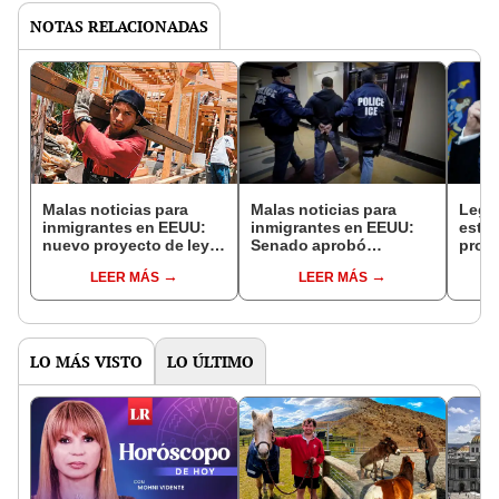
NOTAS RELACIONADAS
Malas noticias para
Malas noticias para
Legis
inmigrantes en EEUU:
inmigrantes en EEUU:
esta
nuevo proyecto de ley
Senado aprobó
proye
obligaría a empleadores
proyecto de ley que
prote
LEER MÁS
LEER MÁS
a verificar el estatus
exige la colaboración
las d
migratorio de los
con ICE y prohíbe
masi
trabajadores
políticas de santuario
EEU
LO MÁS VISTO
LO ÚLTIMO