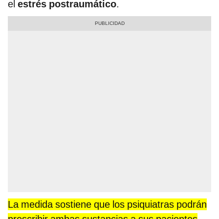
el
estrés postraumático
.
La medida sostiene que los psiquiatras podrán