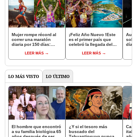
Mujer rompe récord al
¡Feliz Año Nuevo !Este
Austr
correr una maratón
es el primer país que
sobr
diaria por 150 días:
celebró la llegada del
días 
¿Cómo lo consiguió?
2023
muert
LEER MÁS
LEER MÁS
volc
LO MÁS VISTO
LO ÚLTIMO
El hombre que encontró
¿Y si el tesoro más
Carlo
a su familia biológica 65
buscado del
itali
años después de ser
Tahuantinsuyo nunca
años