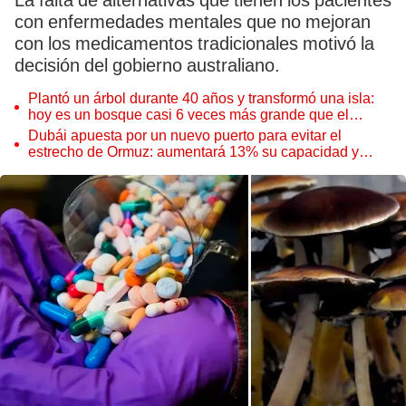
La falta de alternativas que tienen los pacientes
con enfermedades mentales que no mejoran
con los medicamentos tradicionales motivó la
decisión del gobierno australiano.
Plantó un árbol durante 40 años y transformó una isla:
hoy es un bosque casi 6 veces más grande que el
Parque de las Leyendas
Dubái apuesta por un nuevo puerto para evitar el
estrecho de Ormuz: aumentará 13% su capacidad y
reforzará el comercio mundial