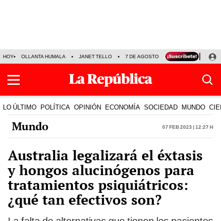
HOY
OLLANTA HUMALA
JANET TELLO
7 DE AGOSTO
TINKA RESULTADOS
LO ÚLTIMO
POLÍTICA
OPINIÓN
ECONOMÍA
SOCIEDAD
MUNDO
CIE
Mundo
07 Feb 2023 | 12:27 h
Australia legalizará el éxtasis
y hongos alucinógenos para
tratamientos psiquiátricos:
¿qué tan efectivos son?