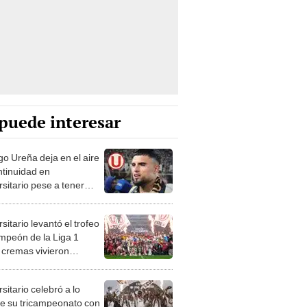
puede interesar
go Ureña deja en el aire
ntinuidad en
sitario pese a tener
ato: "Todavía no sé"
sitario levantó el trofeo
mpeón de la Liga 1
 cremas vivieron
onante ceremonia de
ación
sitario celebró a lo
e su tricampeonato con