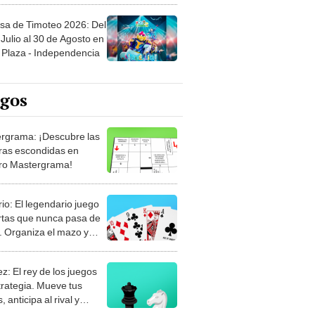
sa de Timoteo 2026: Del
Julio al 30 de Agosto en
Plaza - Independencia
egos
rgrama: ¡Descubre las
ras escondidas en
ro Mastergrama!
rio: El legendario juego
rtas que nunca pasa de
 Organiza el mazo y
stra tu habilidad.
z: El rey de los juegos
trategia. Mueve tus
, anticipa al rival y
gue el jaque mate.