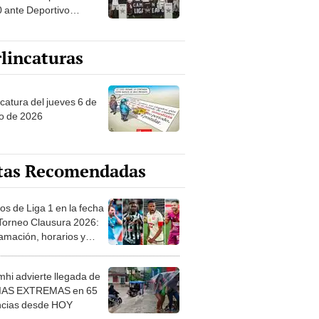
0 ante Deportivo
laso en un estadio
ental abarrotado
lincaturas
ncatura del jueves 6 de
o de 2026
tas Recomendadas
os de Liga 1 en la fecha
 Torneo Clausura 2026:
amación, horarios y
 ver
hi advierte llegada de
IAS EXTREMAS en 65
ncias desde HOY