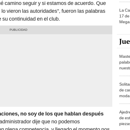
ué camino seguir y si estamos de acuerdo. Que
La Ca
 lo vieron las autoridades", fueron las palabras
17 de 
e su continuidad en el club.
Mega 
Ju
Maste
palab
nuest
Solita
de ca
moda.
demue
Ajedre
ciones, no soy de los que hablan después
de es
 administrador dije que no podemos
piezas
n plena competencia, y llegado el momento nos
consi