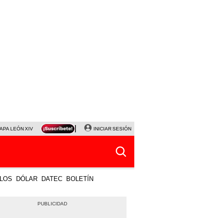
APA LEÓN XIV
NALDY SALDAÑA
INICIAR SESIÓN
LA BELLA LUZ
MAGALY MEDINA
HORÓS
LOS
DÓLAR
DATEC
BOLETÍN