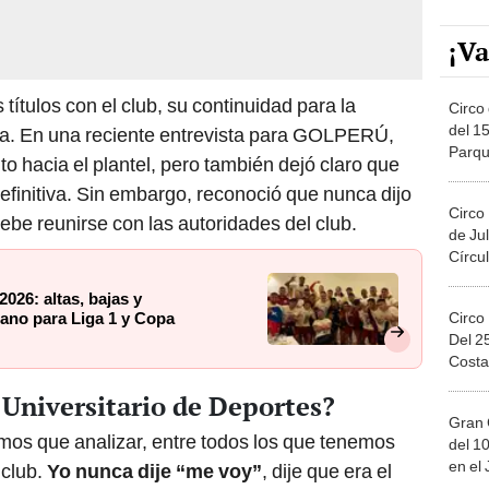
¡Va
ítulos con el club, su continuidad para la
Circo 
del 15
a. En una reciente entrevista para GOLPERÚ,
Parqu
o hacia el plantel, pero también dejó claro que
Migue
finitiva. Sin embargo, reconoció que nunca dijo
Circo
ebe reunirse con las autoridades del club.
de Jul
Círcul
2026: altas, bajas y
Circo
ano para Liga 1 y Copa
Del 2
Costa
e Universitario de Deportes?
Gran 
mos que analizar, entre todos los que tenemos
del 10
en el
 club.
Yo nunca dije “me voy”
, dije que era el