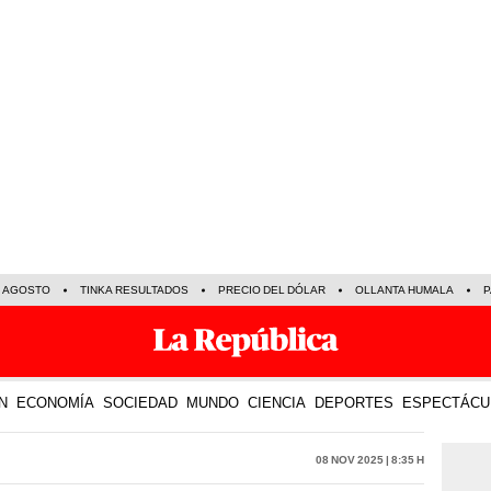
E AGOSTO
TINKA RESULTADOS
PRECIO DEL DÓLAR
OLLANTA HUMALA
P
N
ECONOMÍA
SOCIEDAD
MUNDO
CIENCIA
DEPORTES
ESPECTÁCU
08 Nov 2025 | 8:35 h