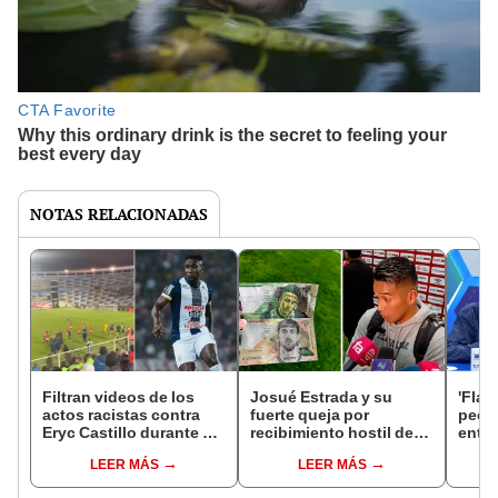
NOTAS RELACIONADAS
Filtran videos de los
Josué Estrada y su
'Flac
actos racistas contra
fuerte queja por
pecu
Eryc Castillo durante el
recibimiento hostil de
entre
Alianza Lima vs
hinchas de Cienciano
un ca
LEER MÁS
LEER MÁS
Cienciano en el Cusco
en su regreso con
en de
por el Torneo Clausura
Alianza Lima: "Hay que
Lima