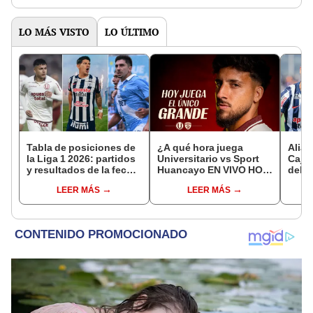
medirse"
Ferra
LO MÁS VISTO
LO ÚLTIMO
Tabla de posiciones de
¿A qué hora juega
Alian
la Liga 1 2026: partidos
Universitario vs Sport
Cajam
y resultados de la fecha
Huancayo EN VIVO HOY
del p
17 del Torneo Apertura
por la última fecha del
17 de
LEER MÁS
LEER MÁS
Torneo Apertura de la
Liga 1?