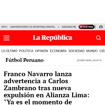
HOY
UNIVERSITARIO VS SPORTING CRISTAL
SINUANO RESULTADOS HOY
CA
LO ÚLTIMO
POLÍTICA
OPINIÓN
ECONOMÍA
SOCIEDAD
MUNDO
CIE
Fútbol Peruano
29 Sep 2025 | 16:07 h
Franco Navarro lanza
advertencia a Carlos
Zambrano tras nueva
expulsión en Alianza Lima:
"Ya es el momento de