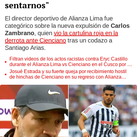
sentarnos"
El director deportivo de Alianza Lima fue
categórico sobre la nueva expulsión de
Carlos
Zambrano
, quien
vio la cartulina roja en la
derrota ante Cienciano
tras un codazo a
Santiago Arias.
Filtran videos de los actos racistas contra Eryc Castillo
durante el Alianza Lima vs Cienciano en el Cusco por el
Torneo Clausura
Josué Estrada y su fuerte queja por recibimiento hostil
de hinchas de Cienciano en su regreso con Alianza
Lima: "Hay que medirse"