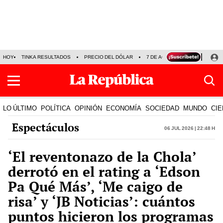
HOY
TINKA RESULTADOS
PRECIO DEL DÓLAR
7 DE AGOSTO
OLLANTA H
LO ÚLTIMO
POLÍTICA
OPINIÓN
ECONOMÍA
SOCIEDAD
MUNDO
CIE
Espectáculos
06 Jul 2026 | 22:48 h
‘El reventonazo de la Chola’
derrotó en el rating a ‘Edson
Pa Qué Más’, ‘Me caigo de
risa’ y ‘JB Noticias’: cuántos
puntos hicieron los programas