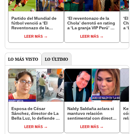
Partido del Mundial de
‘El reventonazo de la
‘El r
fútbol venció a ‘El
Chola’ derrotó en rating
Chola
Reventonazo de la
a ‘La granja VIP Perú’ y
a ‘La
Chola’ en el rating:
‘Edson Pa Qué Más’:
‘JB N
LEER MÁS
LEER MÁS
¿cuántos puntos
¿cuántos puntos
punto
hicieron los programas
hicieron los programas
prog
sabatinos?
sabatinos?
LO MÁS VISTO
LO ÚLTIMO
Esposa de César
Naldy Saldaña aclara si
Kenji
Sánchez, director de La
mantuvo relación
cómo 
Bella Luz, lo defiende y
sentimental con director
relac
asegura que él confesó
de La Bella Luz tras
Fujim
LEER MÁS
LEER MÁS
relación clandestina
denunciarlo por
ausen
con Naldy Saldaña:
tocamientos: “Me
event