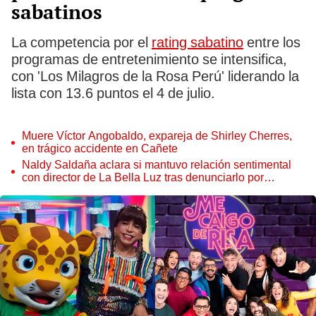
sabatinos
La competencia por el
rating sabatino
entre los
programas de entretenimiento se intensifica,
con 'Los Milagros de la Rosa Perú' liderando la
lista con 13.6 puntos el 4 de julio.
Muere Víctor Angobaldo, expareja de Shirley Cherres,
en trágico accidente en Cañete
Naldy Saldaña aclara si mantuvo relación sentimental
con director de La Bella Luz tras denunciarlo por
tocamientos: “Me parece muy bajo”