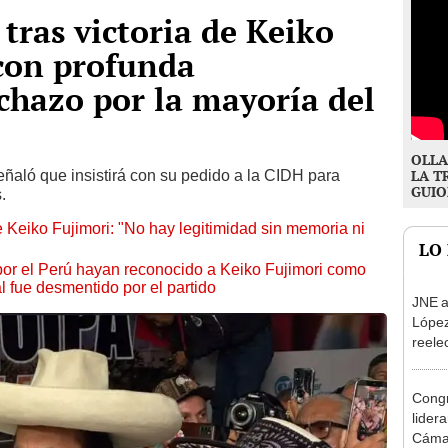
tras victoria de Keiko
con profunda
echazo por la mayoría del
OLLA
ñaló que insistirá con su pedido a la CIDH para
LA T
GUIO
.
Keiko Fujimori: "No hay legitimidad sin memoria ni
LO
por el Perú hayan reconocido a Keiko Fujimori como
l fue desmentido por el partido
JNE a
López
reele
Munic
Congr
lider
Cáma