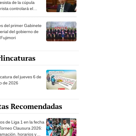
esista de la cúpula
rista controlará el
r año del Senado
les del primer Gabinete
erial del gobierno de
 Fujimori
lincaturas
ncatura del jueves 6 de
o de 2026
tas Recomendadas
os de Liga 1 en la fecha
 Torneo Clausura 2026:
amación, horarios y