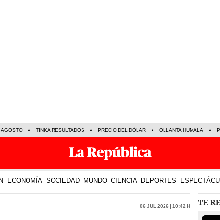
E AGOSTO
TINKA RESULTADOS
PRECIO DEL DÓLAR
OLLANTA HUMALA
P
N
ECONOMÍA
SOCIEDAD
MUNDO
CIENCIA
DEPORTES
ESPECTÁCU
TE R
06 Jul 2026 | 10:42 h