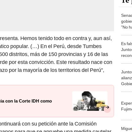
Te 
Senad
gobie
"No ha
memori
esenta. Hemos tenido todo en contra y, aun así,
Es fa
tico popular. (…) En el Perú, desde Tumbes
Junto
00 distritos, más de 150 provincias y 16 de las
recon
como 
rde por esta convicción. Este resultado nace con
comun
zo por la mayoría de los territorios del Perú",
Junto
desme
alian
Gobie
oposi
ncia con la Corte IDH como
Exper
Fujim
ntinuará con su petición ante la Comisión
Migue
anos para que se apruebe una medida cautelar