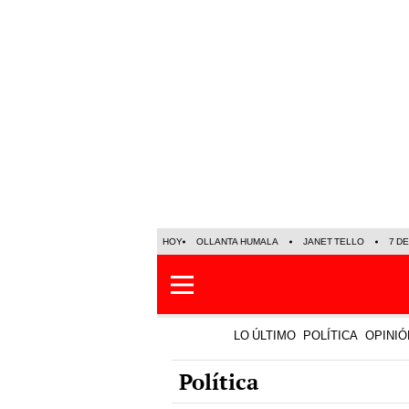
HOY
OLLANTA HUMALA
JANET TELLO
7 D
LO ÚLTIMO
POLÍTICA
OPINIÓ
Política