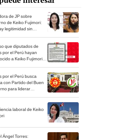
puede interesar
ora de JP sobre
rno de Keiko Fujimori:
y legitimidad sin
a ni justicia"
lso que diputados de
s por el Perú hayan
ocido a Keiko Fujimori
presidenta electa:
icado viral fue
s por el Perú busca
ntido por el partido
za con Partido del Buen
rno para liderar
ción en el Congreso
iencia laboral de Keiko
ori
l Ángel Torres: