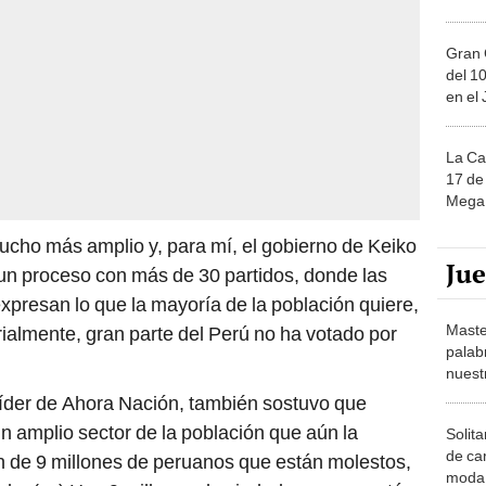
Gran 
del 10
en el
La Ca
17 de 
Mega 
ucho más amplio y, para mí, el gobierno de Keiko
Ju
un proceso con más de 30 partidos, donde las
presan lo que la mayoría de la población quiere,
Maste
orialmente, gran parte del Perú no ha votado por
palab
nuest
líder de Ahora Nación, también sostuvo que
un amplio sector de la población que aún la
Solita
de ca
n de 9 millones de peruanos que están molestos,
moda.