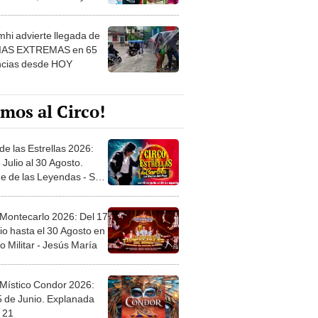
 ver
hi advierte llegada de
IAS EXTREMAS en 65
ncias desde HOY
mos al Circo!
de las Estrellas 2026:
 Julio al 30 Agosto.
e de las Leyendas - San
l
 Montecarlo 2026: Del 17
io hasta el 30 Agosto en
o Militar - Jesús María
 Místico Condor 2026:
5 de Junio. Explanada
 21