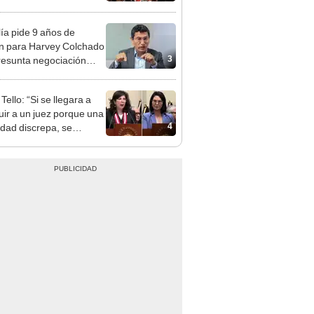
lía pide 9 años de
ón para Harvey Colchado
3
resunta negociación
patible y falsedad
ógica
Tello: “Si se llegara a
tuir a un juez porque una
4
idad discrepa, se
naría la independencia
al”