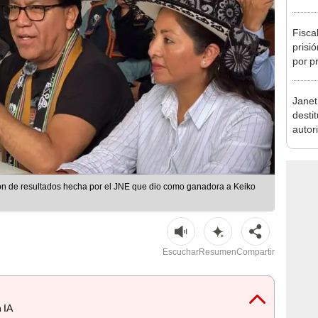
Fisca
prisi
por p
incom
ideol
Janet 
desti
autor
elimi
judici
n de resultados hecha por el JNE que dio como ganadora a Keiko
Escuchar
Resumen
Compartir
 IA