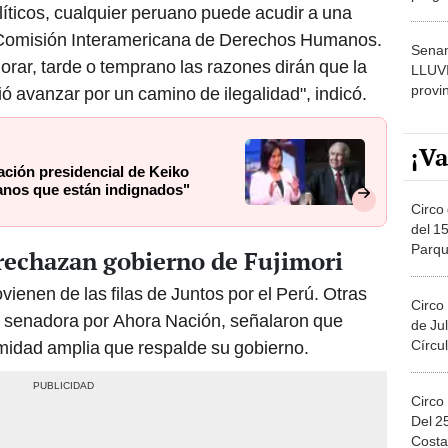
líticos, cualquier peruano puede acudir a una
dónde
a Comisión Interamericana de Derechos Humanos.
Senam
rar, tarde o temprano las razones dirán que la
LLUV
provi
 avanzar por un camino de ilegalidad", indicó.
¡Va
ción presidencial de Keiko
uanos que están indignados"
Circo 
del 15
Parqu
 rechazan gobierno de Fujimori
Migue
ovienen de las filas de Juntos por el Perú. Otras
Circo
a senadora por Ahora Nación, señalaron que
de Jul
Círcul
imidad amplia que respalde su gobierno.
Circo
Del 2
Costa