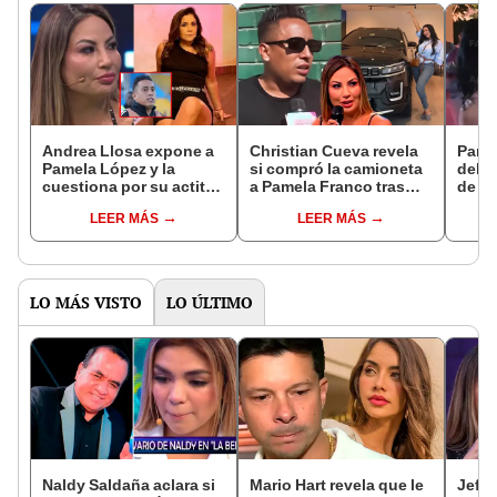
Andrea Llosa expone a
Christian Cueva revela
Pamel
Pamela López y la
si compró la camioneta
del 
cuestiona por su actitud
a Pamela Franco tras
de Ch
contra Christian Cueva:
reclamo de Pamela
cump
LEER MÁS
LEER MÁS
“Ella también agrede”
López: "Lo hago de
Fran
corazón"
LO MÁS VISTO
LO ÚLTIMO
Naldy Saldaña aclara si
Mario Hart revela que le
Jeffe