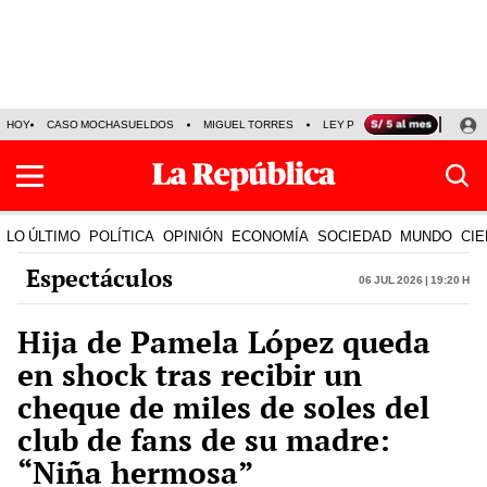
HOY
CASO MOCHASUELDOS
MIGUEL TORRES
LEY PULPÍN
PRECIO DEL
LO ÚLTIMO
POLÍTICA
OPINIÓN
ECONOMÍA
SOCIEDAD
MUNDO
CIE
Espectáculos
06 Jul 2026 | 19:20 h
Hija de Pamela López queda
en shock tras recibir un
cheque de miles de soles del
club de fans de su madre:
“Niña hermosa”