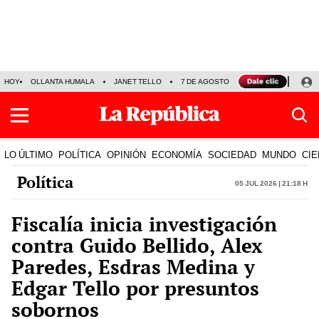
HOY
OLLANTA HUMALA
JANET TELLO
7 DE AGOSTO
TINKA RESULTADOS
LO ÚLTIMO
POLÍTICA
OPINIÓN
ECONOMÍA
SOCIEDAD
MUNDO
CIE
Política
05 Jul 2026 | 21:18 h
Fiscalía inicia investigación
contra Guido Bellido, Alex
Paredes, Esdras Medina y
Edgar Tello por presuntos
sobornos