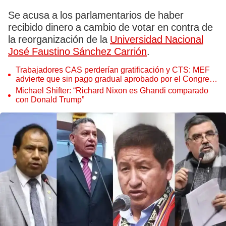
Se acusa a los parlamentarios de haber
recibido dinero a cambio de votar en contra de
la reorganización de la
Universidad Nacional
José Faustino Sánchez Carrión
.
Trabajadores CAS perderían gratificación y CTS: MEF
advierte que sin pago gradual aprobado por el Congreso
no recibirían el beneficio
Michael Shifter: “Richard Nixon es Ghandi comparado
con Donald Trump”