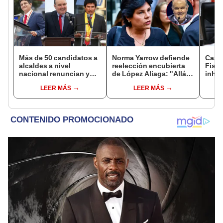
Más de 50 candidatos a
Norma Yarrow defiende
Caso
alcaldes a nivel
reelección encubierta
Fisca
nacional renuncian y
de López Aliaga: "Allá el
inhab
dan paso a la reelección
Jurado que se deja
exco
LEER MÁS
LEER MÁS
encubierta
sacar la vuelta"
fujim
Cord