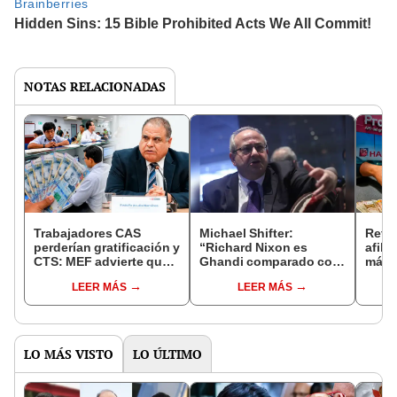
NOTAS RELACIONADAS
Trabajadores CAS
Michael Shifter:
Retir
perderían gratificación y
“Richard Nixon es
afili
CTS: MEF advierte que
Ghandi comparado con
más d
sin pago gradual
Donald Trump”
fond
LEER MÁS
LEER MÁS
aprobado por el
apru
Congreso no recibirían
proye
el beneficio
LO MÁS VISTO
LO ÚLTIMO