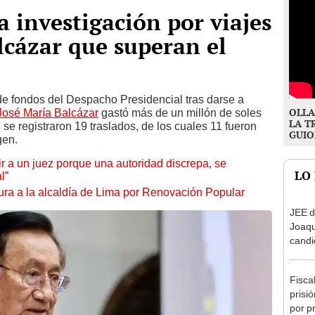
a investigación por viajes
lcázar que superan el
 de fondos del Despacho Presidencial tras darse a
OLLA
José María Balcázar
gastó más de un millón de soles
LA T
al se registraron 19 traslados, de los cuales 11 fueron
GUIO
gen.
tuir a un juez porque una autoridad discrepa, se
LO
l”
ura a la alcaldía de Lima por Renovación Popular
JEE d
Joaq
candi
regio
Fisca
prisi
por p