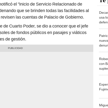
Te 
notificó el "inicio de Servicio Relacionado de
denando que se brinden todas las facilidades al
Decan
 revisen las cuentas de Palacio de Gobierno.
usa l
defen
je de Cuarto Poder, se dio a conocer que el jefe
ley”
soles de fondos públicos en pasajes y viáticos
Patri
es de gestión.
nueva
denun
inter
presi
Rober
con B
suple
millo
acom
Exper
Fujim
Migue