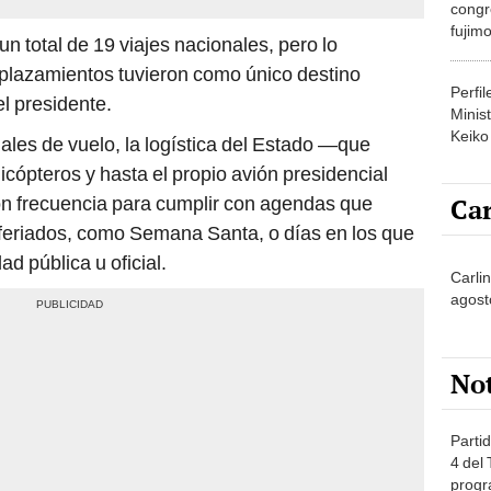
congr
fujimo
 un total de 19 viajes nacionales, pero lo
prime
splazamientos tuvieron como único destino
Perfi
l presidente.
Minist
Keiko
iales de vuelo, la logística del Estado —que
licópteros y hasta el propio avión presidencial
Car
n frecuencia para cumplir con agendas que
 feriados, como Semana Santa, o días en los que
d pública u oficial.
Carli
agost
No
Partid
4 del
progr