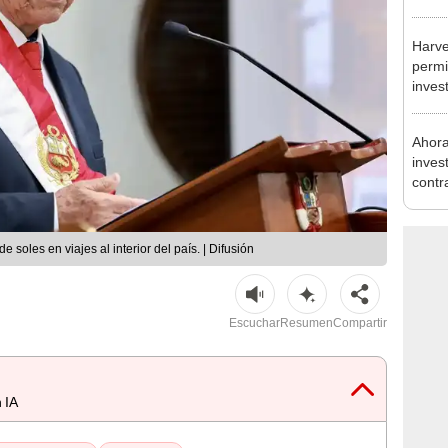
incom
ideol
Harve
permi
inves
como 
Ahora
inves
contr
Minis
ser ut
soles en viajes al interior del país. | Difusión
Escuchar
Resumen
Compartir
 IA