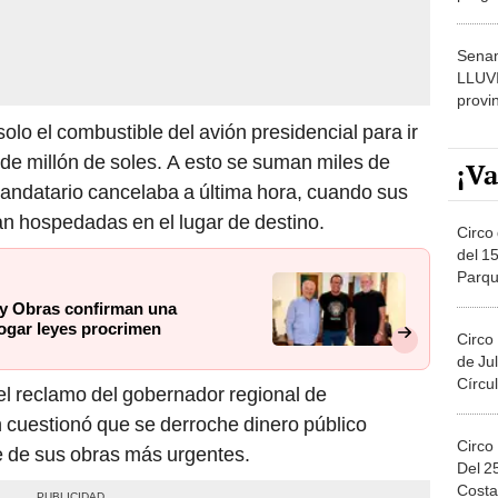
dónde
Senam
LLUV
provi
olo el combustible del avión presidencial para ir
 de millón de soles. A esto se suman miles de
¡Va
mandatario cancelaba a última hora, cuando sus
n hospedadas en el lugar de destino.
Circo 
del 15
Parqu
Migue
 y Obras confirman una
rogar leyes procrimen
Circo
de Jul
Círcul
el reclamo del gobernador regional de
cuestionó que se derroche dinero público
Circo
te de sus obras más urgentes.
Del 2
Costa