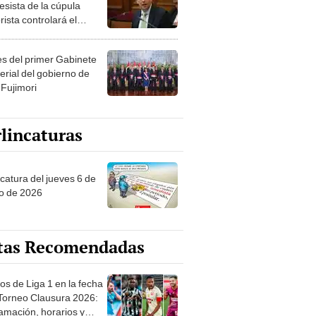
esista de la cúpula
rista controlará el
r año del Senado
les del primer Gabinete
erial del gobierno de
 Fujimori
lincaturas
ncatura del jueves 6 de
o de 2026
tas Recomendadas
os de Liga 1 en la fecha
 Torneo Clausura 2026:
amación, horarios y