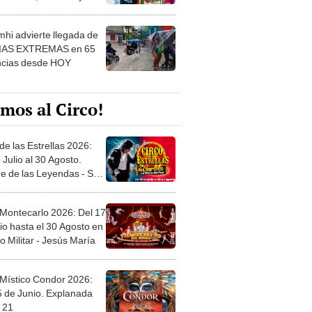
 ver
hi advierte llegada de
IAS EXTREMAS en 65
ncias desde HOY
mos al Circo!
de las Estrellas 2026:
 Julio al 30 Agosto.
e de las Leyendas - San
l
 Montecarlo 2026: Del 17
io hasta el 30 Agosto en
o Militar - Jesús María
 Místico Condor 2026:
5 de Junio. Explanada
 21