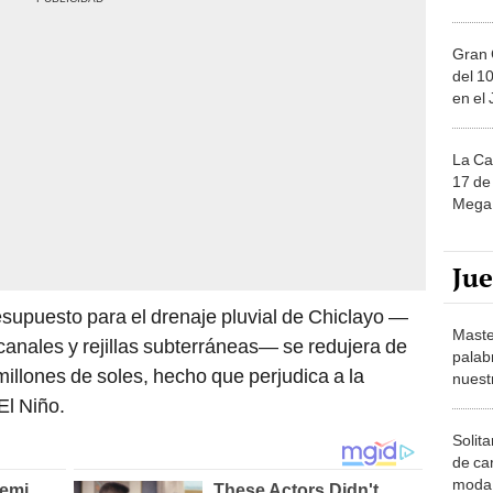
Gran 
del 10
en el
La Ca
17 de 
Mega 
Ju
esupuesto para el drenaje pluvial de Chiclayo —
Maste
anales y rejillas subterráneas— se redujera de
palab
millones de soles, hecho que perjudica a la
nuest
El Niño.
Solita
de ca
moda.