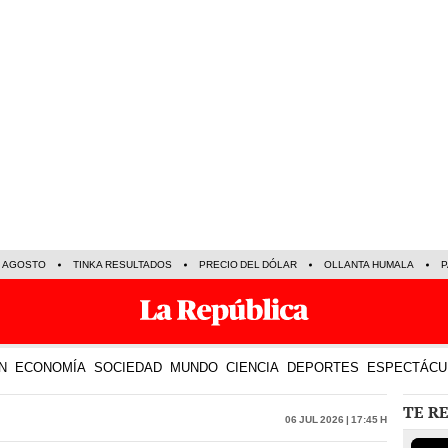
E AGOSTO
TINKA RESULTADOS
PRECIO DEL DÓLAR
OLLANTA HUMALA
P
N
ECONOMÍA
SOCIEDAD
MUNDO
CIENCIA
DEPORTES
ESPECTÁCU
TE R
06 Jul 2026 | 17:45 h