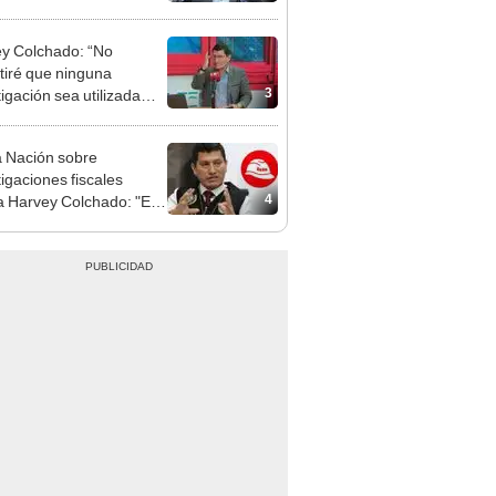
patible y falsedad
ógica
y Colchado: “No
tiré que ninguna
3
tigación sea utilizada
presión política”
 Nación sobre
tigaciones fiscales
4
a Harvey Colchado: "El
terio Público no puede
ilizado políticamente"