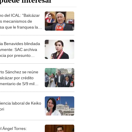
puede interesar
o del ICAL: “Balcázar
os mecanismos de
sa que le franquea la
cia Benavides blindada
mente: SAC archiva
cia por presunto
cambio de favores con
dente Balcázar
to Sánchez se reúne
alcázar por crédito
mentario de S/9 mil
nes: Yenifer Paredes lo
pañó
iencia laboral de Keiko
ori
l Ángel Torres: