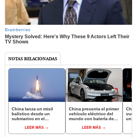
NOTAS RELACIONADAS
China lanza un misil
China presenta el primer
China
balístico desde un
vehículo eléctrico del
vuel
submarino en el
mundo con batería de
un m
Pacífico y desata la
iones de sodio: recorre
forma
LEER MÁS
LEER MÁS
preocupación de
400 kilómetros con una
conf
Australia, Japón y
sola carga
milit