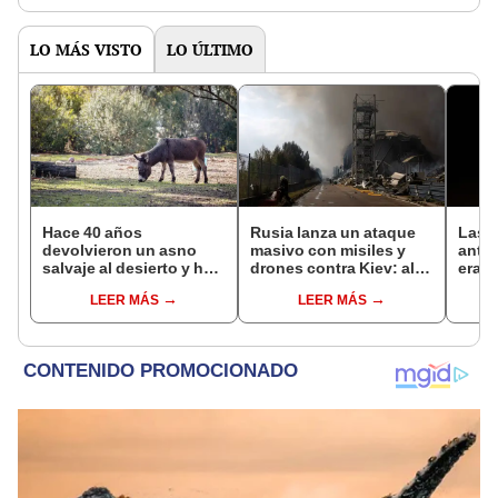
Taiwán
Rusi
LO MÁS VISTO
LO ÚLTIMO
Hace 40 años
Rusia lanza un ataque
Las p
devolvieron un asno
masivo con misiles y
antig
salvaje al desierto y hoy
drones contra Kiev: al
eran 
está ayudando a
menos 21 muertos y
joyas
LEER MÁS
LEER MÁS
reforestar el ecosistema
más de 50 heridos
por q
de forma natural
arcos
en s