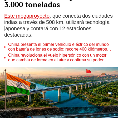
3.000 toneladas
Este megaproyecto
, que conecta dos ciudades
indias a través de 508 km, utilizará tecnología
japonesa y contará con 12 estaciones
destacadas.
China presenta el primer vehículo eléctrico del mundo
con batería de iones de sodio: recorre 400 kilómetros
con una sola carga
China revoluciona el vuelo hipersónico con un motor
que cambia de forma en el aire y confirma su poder
militar ante EE.UU. y Rusia