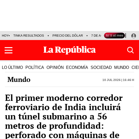
HOY
TINKA RESULTADOS
PRECIO DEL DÓLAR
7 DE AGOSTO
OLLANTA H
LO ÚLTIMO
POLÍTICA
OPINIÓN
ECONOMÍA
SOCIEDAD
MUNDO
CIE
Mundo
10 Jul 2026 | 16:46 h
El primer moderno corredor
ferroviario de India incluirá
un túnel submarino a 56
metros de profundidad:
perforado con máquinas de