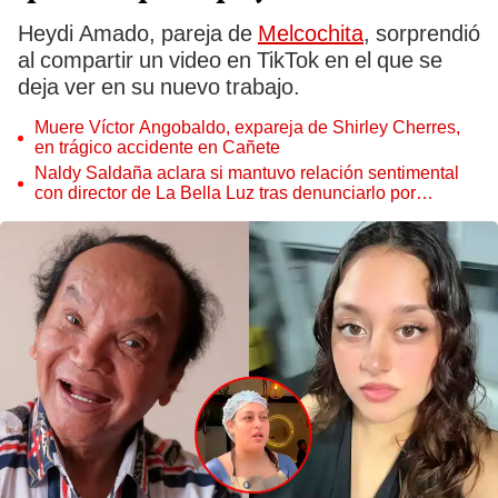
Heydi Amado, pareja de
Melcochita
, sorprendió
al compartir un video en TikTok en el que se
deja ver en su nuevo trabajo.
Muere Víctor Angobaldo, expareja de Shirley Cherres,
en trágico accidente en Cañete
Naldy Saldaña aclara si mantuvo relación sentimental
con director de La Bella Luz tras denunciarlo por
tocamientos: “Me parece muy bajo”