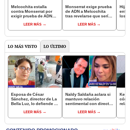
Melcochita estalla
Monserrat exige prueba
Hija 
contra Monserrat por
de ADN a Melcochita
enfur
exigir prueba de ADN
tras revelarse que sería
los s
ante posible embarazo
padre a sus 90 años:
enter
LEER MÁS
LEER MÁS
de su novia de 22 años:
“Le están viendo la
sería
“¿A ella qué le
cara”
años
importa?”
bien 
LO MÁS VISTO
LO ÚLTIMO
Esposa de César
Naldy Saldaña aclara si
Kenji
Sánchez, director de La
mantuvo relación
cómo 
Bella Luz, lo defiende y
sentimental con director
relac
asegura que él confesó
de La Bella Luz tras
Fujim
LEER MÁS
LEER MÁS
relación clandestina
denunciarlo por
ausen
con Naldy Saldaña:
tocamientos: “Me
event
"Hace dos años"
parece muy bajo”
Érika