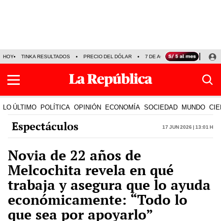
HOY
TINKA RESULTADOS
PRECIO DEL DÓLAR
7 DE AGOSTO
OLLANTA H
LO ÚLTIMO
POLÍTICA
OPINIÓN
ECONOMÍA
SOCIEDAD
MUNDO
CIE
Espectáculos
17 Jun 2026 | 13:01 h
Novia de 22 años de
Melcochita revela en qué
trabaja y asegura que lo ayuda
económicamente: “Todo lo
que sea por apoyarlo”