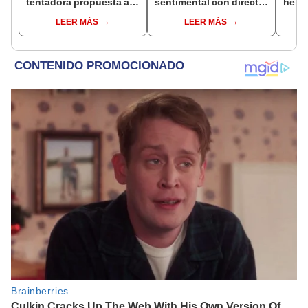
tentadora propuesta a
sentimental con director
herm
Naldy Saldaña tras
de La Bella Luz tras
Ramí
LEER MÁS
LEER MÁS
denuncia por
denunciarlo por
Kanas
tocamientos: “Va a
tocamientos: “Me
tien
haber otro tipo de ley”
parece muy bajo”