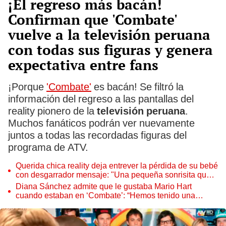
¡El regreso más bacán!
Confirman que 'Combate'
vuelve a la televisión peruana
con todas sus figuras y genera
expectativa entre fans
¡Porque
'Combate'
es bacán! Se filtró la
información del regreso a las pantallas del
reality pionero de la
televisión peruana
.
Muchos fanáticos podrán ver nuevamente
juntos a todas las recordadas figuras del
programa de ATV.
Querida chica reality deja entrever la pérdida de su bebé
con desgarrador mensaje: "Una pequeña sonrisita que
no fue y me hizo soñar"
Diana Sánchez admite que le gustaba Mario Hart
cuando estaban en ‘Combate’: “Hemos tenido una
relación ficticia”