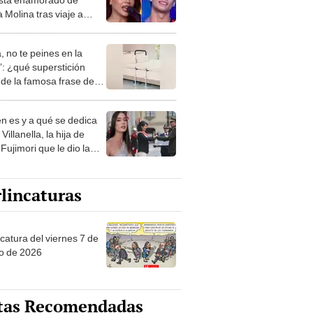
 Molina tras viaje a
ia, pero ella le
nde: "Hasta que no
, no te peines en la
anillo, estoy soltera"
: ¿qué superstición
de la famosa frase de
nanitos Verdes?
n es y a qué se dedica
Villanella, la hija de
Fujimori que le dio la
 a nivel nacional?
lincaturas
catura del viernes 7 de
o de 2026
tas Recomendadas