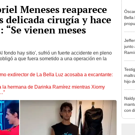
briel Meneses reaparece
Óscar
s delicada cirugía y hace
Bella
propu
n: “Se vienen meses
tras 
tocam
Jeffe
tipo d
junto
Ramír
 fondo hay sitio', sufrió un fuerte accidente en pleno
 obligó a que fuera sometido a una operación en la
Kanas
sus…
Testi
mo exdirector de La Bella Luz acosaba a excantante:
maltr
hijo 
 a la hermana de Darinka Ramírez mientras Xiomy
Luz: 
s…”
Naldy
mantu
con d
tras 
tocam
bajo”