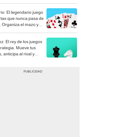
rio: El legendario juego
rtas que nunca pasa de
 Organiza el mazo y
stra tu habilidad.
z: El rey de los juegos
trategia. Mueve tus
, anticipa al rival y
gue el jaque mate.