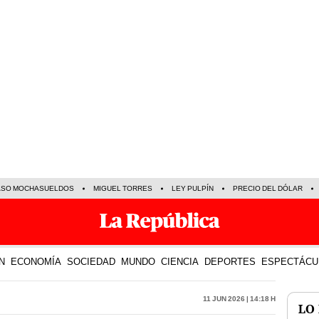
ASO MOCHASUELDOS
MIGUEL TORRES
LEY PULPÍN
PRECIO DEL DÓLAR
N
ECONOMÍA
SOCIEDAD
MUNDO
CIENCIA
DEPORTES
ESPECTÁCU
11 Jun 2026 | 14:18 h
LO