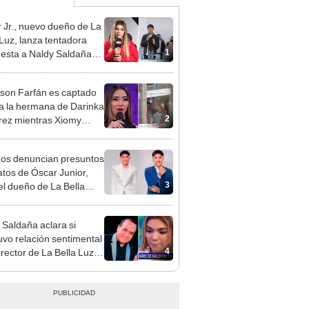
 Jr., nuevo dueño de La
 Luz, lanza tentadora
1
esta a Naldy Saldaña
denuncia por
ientos: “Va a haber otro
rson Farfán es captado
e ley”
 a la hermana de Darinka
2
ez mientras Xiomy
hiro trabajaba: “Él tiene
”
gos denuncian presuntos
atos de Óscar Junior,
3
del dueño de La Bella
"Humilla a los demás"
 Saldaña aclara si
vo relación sentimental
4
irector de La Bella Luz
denunciarlo por
ientos: “Me parece muy