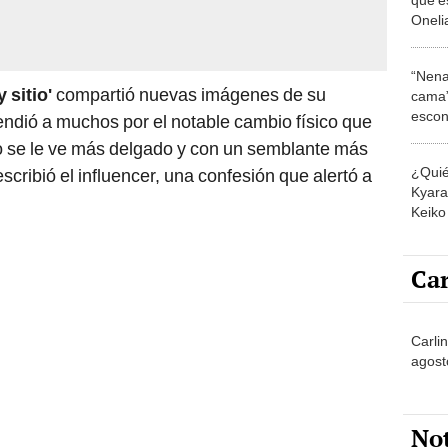
Onelia
Colomb
respo
“Nena
tenga 
 sitio'
compartió nuevas imágenes de su
cama”
escon
ndió a muchos por el notable cambio físico que
los E
o se le ve más delgado y con un semblante más
¿Quié
scribió el influencer, una confesión que alertó a
Kyara 
Keiko 
contra
Car
Carlin
agost
No