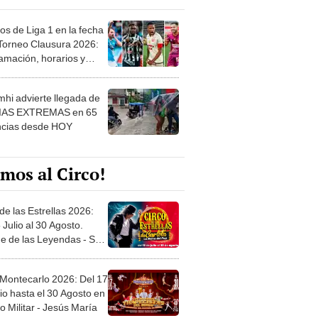
os de Liga 1 en la fecha
 Torneo Clausura 2026:
amación, horarios y
 ver
hi advierte llegada de
IAS EXTREMAS en 65
ncias desde HOY
mos al Circo!
de las Estrellas 2026:
 Julio al 30 Agosto.
e de las Leyendas - San
l
 Montecarlo 2026: Del 17
io hasta el 30 Agosto en
o Militar - Jesús María