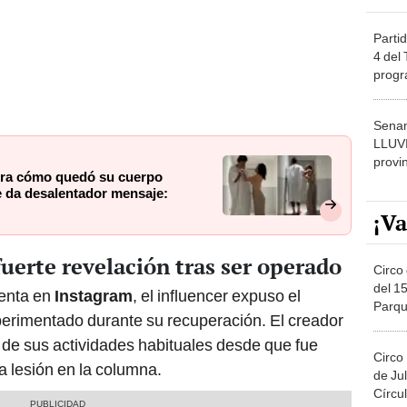
Partid
4 del
progr
dónde
Senam
LLUV
provi
stra cómo quedó su cuerpo
e da desalentador mensaje:
¡Va
uerte revelación tras ser operado
Circo 
del 15
uenta en
Instagram
, el influencer expuso el
Parqu
perimentado durante su recuperación. El creador
Migue
de sus actividades habituales desde que fue
Circo
 lesión en la columna.
de Jul
Círcul