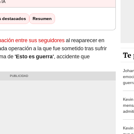
 IA
s destacados
Resumen
ación entre sus seguidores
al reaparecer en
ada operación a la que fue sometido tras sufrir
Te 
ama de
'Esto es guerra'
, accidente que
Johan
emoci
guerr
Mathí
perfe
Kevin
mensa
admit
de On
valora
Kevin
que e