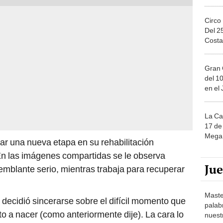
Circo
Del 2
Costa
Gran 
del 10
en el
La Ca
17 de 
Mega 
iar una nueva etapa en su rehabilitación
n las imágenes compartidas se le observa
Ju
mblante serio, mientras trabaja para recuperar
Maste
decidió sincerarse sobre el difícil momento que
palab
to a nacer (como anteriormente dije). La cara lo
nuest