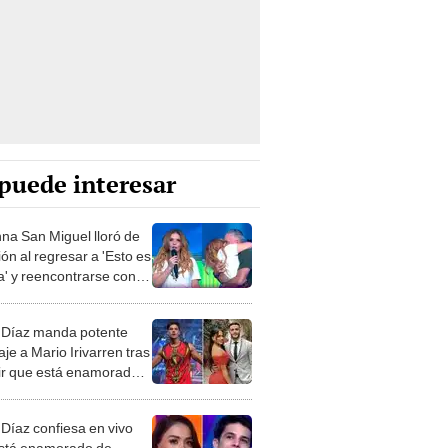
puede interesar
na San Miguel lloró de
ón al regresar a 'Esto es
a' y reencontrarse con
as Brivio: “Eres mi dupla
cta”
 Díaz manda potente
je a Mario Irivarren tras
ir que está enamorado
elia Molina: "No supo
r lo que tenía"
 Díaz confiesa en vivo
stá enamorado de