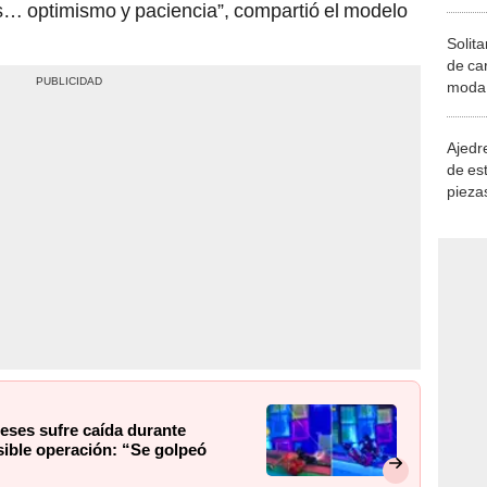
s… optimismo y paciencia”, compartió el modelo
Solita
de ca
moda.
demue
Ajedre
de es
piezas
consi
eses sufre caída durante
sible operación: “Se golpeó